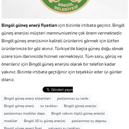
Bingöl güneş enerji fiyatları
için bizimle irtibata geçiniz. Bingöl
güneş enerjisi müşteri memnuniyetine çok önem vermektedir.
Bingöl güneş enerjisinin kaliteli ürünlerini görmek için lütfen
ürünlerimize bir göz atınız. Türkiye’de başta güney doğu olmak
üzere tüm illerimizde hizmet vermekteyiz. Tüm soru, görüş ve
önerileriz için Bingöl güneş enerjisi olarak bir telefon kadar
yakınız. Bizimle irtibata geçtiğiniz için teşekkür eder iyi günler
dileriz.
Bingöl güneş enerji sistemleri
paslanmaz su tankı
Bingöl güneş enerji
su tankları
Bingöl güneş enerjisi
paslanmaz modüler depo
Bingöl vakum tüplü güneş enerjisi
modüler
Bingöl 30 lu güneş enerjisi
paslanmaz su deposu
Bingöl güneş enerji fiyat
galvaniz su tankları