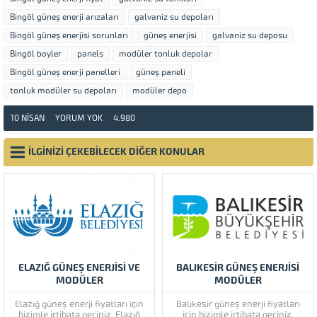
Bingöl güneş enerji arızaları
galvaniz su depoları
Bingöl güneş enerjisi sorunları
güneş enerjisi
galvaniz su deposu
Bingöl boyler
panels
modüler tonluk depolar
Bingöl güneş enerji panelleri
güneş paneli
tonluk modüler su depoları
modüler depo
10 NISAN
YORUM YOK
4.980
İLGİNİZİ ÇEKEBİLECEK DİĞER KONULAR
ELAZIĞ GÜNEŞ ENERJİSİ VE
BALIKESİR GÜNEŞ ENERJİSİ
MODÜLER
MODÜLER
Elazığ güneş enerji fiyatları için
Balıkesir güneş enerji fiyatları
bizimle irtibata geçiniz. Elazığ
için bizimle irtibata geçiniz.