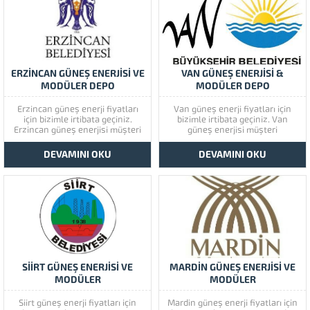
malzemelerde bulunan
illerimizde hizmet vermekteyiz.
kanserojen...
Tüm soru,...
ERZİNCAN GÜNEŞ ENERJİSİ VE
VAN GÜNEŞ ENERJİSİ &
MODÜLER DEPO
MODÜLER DEPO
Erzincan güneş enerji fiyatları
Van güneş enerji fiyatları için
için bizimle irtibata geçiniz.
bizimle irtibata geçiniz. Van
Erzincan güneş enerjisi müşteri
güneş enerjisi müşteri
memnuniyetine çok önem
memnuniyetine çok önem
vermektedir. Erzincan güneş
vermektedir. Van güneş
DEVAMINI OKU
DEVAMINI OKU
enerjisinin kaliteli ürünlerini
enerjisinin kaliteli ürünlerini
görmek için lütfen ürünlerimize
görmek için lütfen ürünlerimize
bir göz atınız. Türkiye’de başta
bir göz atınız. Türkiye’de başta
güney doğu olmak üzere tüm
güney doğu olmak üzere tüm
illerimizde hizmet vermekteyiz.
illerimizde hizmet vermekteyiz.
Tüm soru,...
Tüm soru,...
SİİRT GÜNEŞ ENERJİSİ VE
MARDİN GÜNEŞ ENERJİSİ VE
MODÜLER
MODÜLER
Siirt güneş enerji fiyatları için
Mardin güneş enerji fiyatları için