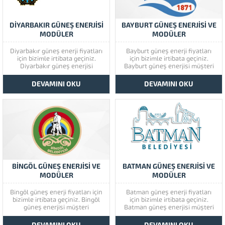
DİYARBAKIR GÜNEŞ ENERJİSİ
BAYBURT GÜNEŞ ENERJİSİ VE
MODÜLER
MODÜLER
Diyarbakır güneş enerji fiyatları
Bayburt güneş enerji fiyatları
için bizimle irtibata geçiniz.
için bizimle irtibata geçiniz.
Diyarbakır güneş enerjisi
Bayburt güneş enerjisi müşteri
müşteri memnuniyetine çok
memnuniyetine çok önem
önem vermektedir. Diyarbakır
vermektedir. Bayburt güneş
DEVAMINI OKU
DEVAMINI OKU
güneş enerjisinin kaliteli
enerjisinin kaliteli ürünlerini
ürünlerini görmek için lütfen
görmek için lütfen ürünlerimize
ürünlerimize bir göz atınız.
bir göz atınız. Türkiye’de başta
Türkiye’de başta güney doğu
güney doğu olmak üzere tüm
olmak üzere tüm illerimizde
illerimizde hizmet vermekteyiz.
hizmet vermekteyiz. Tüm soru,...
Tüm soru,...
BİNGÖL GÜNEŞ ENERJİSİ VE
BATMAN GÜNEŞ ENERJİSİ VE
MODÜLER
MODÜLER
Bingöl güneş enerji fiyatları için
Batman güneş enerji fiyatları
bizimle irtibata geçiniz. Bingöl
için bizimle irtibata geçiniz.
güneş enerjisi müşteri
Batman güneş enerjisi müşteri
memnuniyetine çok önem
memnuniyetine çok önem
vermektedir. Bingöl güneş
vermektedir. Batman güneş