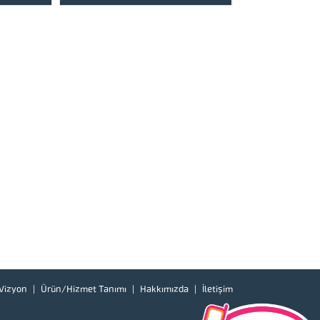
 göz atınız.
için lütfen ürünlerimize bir göz atınız.
oğu olmak
Türkiye’de başta güney doğu olmak
hizmet
üzere tüm illerimizde hizmet
u,...
vermekteyiz. Tüm soru,...
Vizyon
Ürün/Hizmet Tanımı
Hakkımızda
İletişim