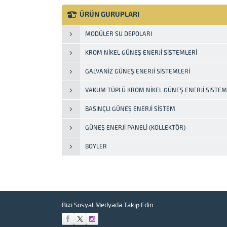
enerjisi su ısıtma sistemidir. Vakum
tüplü enerji teknolojisi bugün piyasada
ÜRÜN GURUPLARI
geleneksel emici adı altında daha iyi
performans sunar. Bu...
MODÜLER SU DEPOLARI
KROM NIKEL GÜNEŞ ENERJI SISTEMLERI
GALVANIZ GÜNEŞ ENERJI SISTEMLERI
VAKUM TÜPLÜ KROM NIKEL GÜNEŞ ENERJI SISTEM
BASINÇLI GÜNEŞ ENERJI SISTEM
GÜNEŞ ENERJI PANELI (KOLLEKTÖR)
BOYLER
Bizi Sosyal Medyada Takip Edin