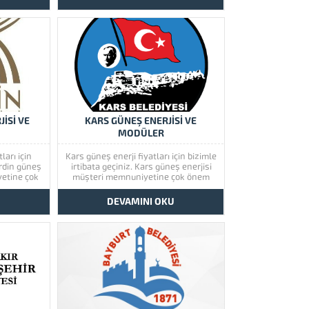
rini görmek
ürünlerimize bir göz atınız. Türkiye’de
 göz atınız.
başta güney doğu olmak üzere tüm
oğu olmak
illerimizde hizmet vermekteyiz. Tüm
hizmet
soru,...
u,...
İSİ VE
KARS GÜNEŞ ENERJİSİ VE
MODÜLER
ları için
Kars güneş enerji fiyatları için bizimle
ardin güneş
irtibata geçiniz. Kars güneş enerjisi
yetine çok
müşteri memnuniyetine çok önem
in güneş
vermektedir. Kars güneş enerjisinin
rini görmek
kaliteli ürünlerini görmek için lütfen
U
DEVAMINI OKU
 göz atınız.
ürünlerimize bir göz atınız. Türkiye’de
oğu olmak
başta güney doğu olmak üzere tüm
hizmet
illerimizde hizmet vermekteyiz. Tüm
u,...
soru,...