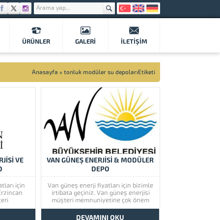
ÜRÜNLER
GALERI
İLETIŞIM
Anasayfa
»
tonluk modüler su depolarıEtiketi
JİSİ VE
VAN GÜNEŞ ENERJİSİ & MODÜLER
O
DEPO
tları için
Van güneş enerji fiyatları için bizimle
 Erzincan
irtibata geçiniz. Van güneş enerjisi
eri
müşteri memnuniyetine çok önem
 önem
vermektedir. Van güneş enerjisinin
 güneş
kaliteli ürünlerini görmek için lütfen
U
DEVAMINI OKU