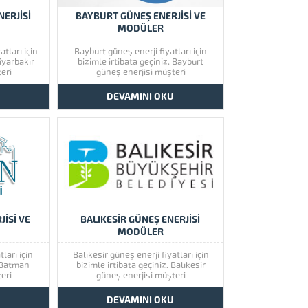
NERJİSİ
BAYBURT GÜNEŞ ENERJİSİ VE
MODÜLER
atları için
Bayburt güneş enerji fiyatları için
Diyarbakır
bizimle irtibata geçiniz. Bayburt
eri
güneş enerjisi müşteri
 önem
memnuniyetine çok önem
r güneş
vermektedir. Bayburt güneş
U
DEVAMINI OKU
rini görmek
enerjisinin kaliteli ürünlerini görmek
 göz atınız.
için lütfen ürünlerimize bir göz atınız.
oğu olmak
Türkiye’de başta güney doğu olmak
hizmet
üzere tüm illerimizde hizmet
u,...
vermekteyiz. Tüm soru,...
İSİ VE
BALIKESİR GÜNEŞ ENERJİSİ
MODÜLER
ları için
Balıkesir güneş enerji fiyatları için
. Batman
bizimle irtibata geçiniz. Balıkesir
eri
güneş enerjisi müşteri
 önem
memnuniyetine çok önem
 güneş
vermektedir. Balıkesir güneş
U
DEVAMINI OKU
rini görmek
enerjisinin kaliteli ürünlerini görmek