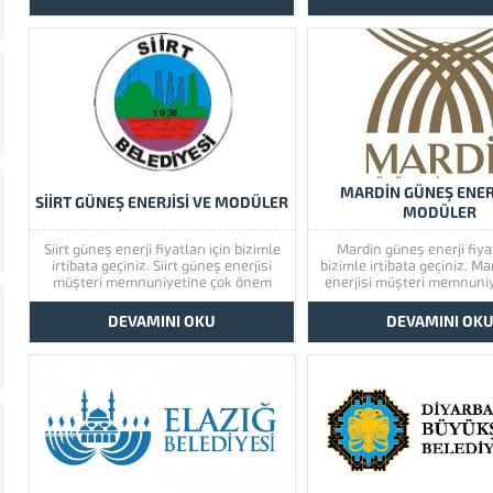
ürünlerimize bir göz atınız. Türkiye’de
enerjisinin kaliteli ürünle
başta güney doğu olmak üzere tüm
için lütfen ürünlerimize bir
illerimizde hizmet vermekteyiz. Tüm
Türkiye’de başta güney d
soru,...
üzere tüm illerimizde 
vermekteyiz. Tüm sor
MARDİN GÜNEŞ ENERJ
SİİRT GÜNEŞ ENERJİSİ VE MODÜLER
MODÜLER
Siirt güneş enerji fiyatları için bizimle
Mardin güneş enerji fiyat
irtibata geçiniz. Siirt güneş enerjisi
bizimle irtibata geçiniz. M
müşteri memnuniyetine çok önem
enerjisi müşteri memnuni
vermektedir. Siirt güneş enerjisinin
önem vermektedir. Mard
kaliteli ürünlerini görmek için lütfen
enerjisinin kaliteli ürünle
DEVAMINI OKU
DEVAMINI OK
ürünlerimize bir göz atınız. Türkiye’de
için lütfen ürünlerimize bir
başta güney doğu olmak üzere tüm
Türkiye’de başta güney d
illerimizde hizmet vermekteyiz. Tüm
üzere tüm illerimizde 
soru,...
vermekteyiz. Tüm sor