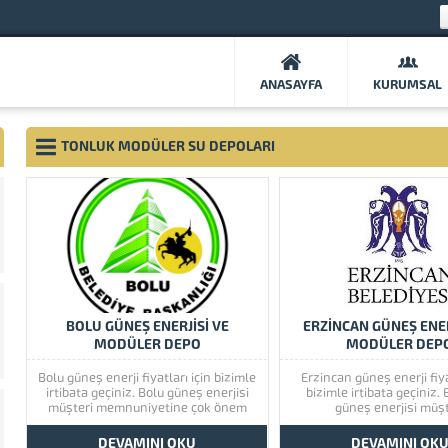
ANASAYFA
KURUMSAL
TONLUK MODÜLER SU DEPOLARI
BOLU GÜNEŞ ENERJİSİ VE
ERZİNCAN GÜNEŞ ENER
MODÜLER DEPO
MODÜLER DEP
Bolu güneş enerji fiyatları için bizimle
Erzincan güneş enerji fiya
irtibata geçiniz. Bolu güneş enerjisi
bizimle irtibata geçiniz.
müşteri memnuniyetine çok önem
güneş enerjisi müşt
vermektedir. Bolu güneş enerjisinin
memnuniyetine çok
kaliteli ürünlerini görmek için lütfen
vermektedir. Erzincan
DEVAMINI OKU
DEVAMINI OK