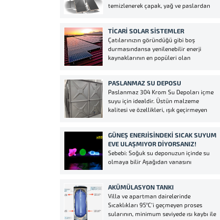
temizlenerek çapak, yağ ve paslardan
arındırılır. Kurutma işleminden sonra
statik toz boya ile boyanır 175 °C de
TİCARİ SOLAR SİSTEMLER
fırına sokularak 50 u kalınlığında
Çatılarınızın göründüğü gibi boş
homojen bir koruyucu boya tabakası
durmasındansa yenilenebilir enerji
elde edilir. Boya...
kaynaklarının en popüleri olan
GAZİANTEP AKSOY SOLAR Enerji
sistemleri ile değerlendirerek kendi
PASLANMAZ SU DEPOSU
enerji ihtiyacınızı karşılayabilirsiniz. Her
Paslanmaz 304 Krom Su Depoları içme
ay elektrik faturası öder gibi veya daha
suyu için idealdir. Üstün malzeme
düşük bir ödeme planı ile sistemin
kalitesi ve özellikleri, ışık geçirmeyen
taksitlerini ödeyerek anında tasarruf...
yapısı ile pürüzsüz ve tertemiz iç yüzeyi
sayesinde su içerisinde bakteri, yosun,
GÜNEŞ ENERJISINDEKI SICAK SUYUM
mantar ve alg gelişimi
EVE ULAŞMIYOR DIYORSANIZ!
görülemez.Paslanmaz su depoları,
Sebebi: Soğuk su deponuzun içinde su
plastik tabanlı malzemelerde bulunan
olmaya bilir Aşağıdan vanasını
kanserojen...
kapatmış olabilirsiniz Kullanılan
şamandıranın içine tortu veya pislikten
AKÜMÜLASYON TANKI
dolayı tıkanmış olabilir Güneş enerji
Villa ve apartman dairelerinde
içerisinde hava yapmış veyahut
Sıcaklıkları 95°C’i geçmeyen proses
vakumlama yapmış olabilir. Çözüm:
sularının, minimum seviyede ısı kaybı ile
Çatıdaki veya damdaki güneş enerjinizin