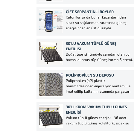
hijyenik koşullarda depolanma amacıyla
üstteki soğuk su tankının...
kullanılan akümülasyon tanklarıdır.
ÇIFT SERPANTINLI BOYLER
Kullanılan tesisata her iki taraftan da
Kalorifer ya da buhar kazanlarından
sağ ve ya soldan bağlanabilir. Kullanım
sıcak su sağlanması sırasında güneş
alanları: Villa, apartman daireleri,
enerjisinden en üst düzeyde
hastaneler, spor...
faydalanılmasını sağlar. Çift
serpantinden bir serpantin güneş enerji
30’LU VAKUM TÜPLÜ GÜNEŞ
sistemine bağlanır. Güneş enerjisinden
ENERJISI
elde edilen sıcak suyun vermiş olduğu
Doğal teorisi Tümüyle camdan olan ve
ısıyı kullanım suyuna aktarır.
havası alınmış tüp Güneş Isıtma Sistemi,
Kullanımdaki sıcak suyu önceden...
yüksek emme ve film tabakalarının
düşük yaylım oranları sayesinde güneş
POLIPROPILEN SU DEPOSU
enerjisini ısı enerjisine dönüştürür.
Polipropilen (pP) plastik
Sistemin verimli çalışması için ilave bir
hammadesinden enjeksiyon yöntemi ile
güç kaynağına hiç gerek yoktur. Havası
imal edilip kullanım alanında parçaları
alınmış tüplerin...
cıvata ile birbirine monte edilerek
oluşturulan prizmatik depo şeklidir.
36’LI KROM VAKUM TÜPLÜ GÜNEŞ
Fiyat olarak diğer tür depolara göre
ENERJISI
yüksek maliyeti olduğu için özel
Vakum tüplü güneş enerjisi: 36 adet
projelerde tercih edilerek
vakum tüplü güneş kolektörü, sıcak su
kullanılmaktadır.
deposu ve soğuk su deposu olan güneş