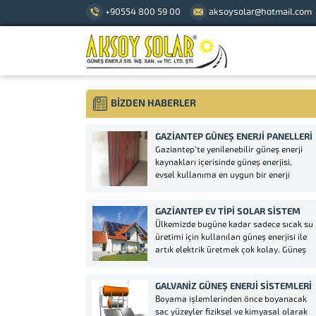
+90554 800 59 00
aksoysolar@hotmail.com
BİZDEN HABERLER
GAZIANTEP GÜNEŞ ENERJI PANELLERI
Gaziantep’te yenilenebilir güneş enerji
kaynakları içerisinde güneş enerjisi,
evsel kullanıma en uygun bir enerji
kaynağıdır. Güvenli ve çok ucuz bir enerji
kaynağı olan güneş enerjisini, Gaziantep
GAZİANTEP EV TİPİ SOLAR SİSTEM
Güneş Kollektörleri vasıtası ile
Ülkemizde bugüne kadar sadece sıcak su
evlerimizde şu amaçlar için
üretimi için kullanılan güneş enerjisi ile
kullanabiliriz; 1– Evinizde kullanılan
artık elektrik üretmek çok kolay. Güneş
suyun ısıtılması...
ışınlarını elektriğe çeviren solar
sistemlerin evlerde kullanımı ve panel
GALVANIZ GÜNEŞ ENERJI SISTEMLERI
fiyatlarının düşmesi ile dünya genelinde
Boyama işlemlerinden önce boyanacak
özellikle gelişmiş ülkelerde hızla
sac yüzeyler fiziksel ve kimyasal olarak
yaygınlaşmaktadır. Çatısı müsait olan...