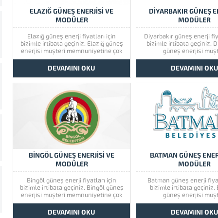
ELAZIĞ GÜNEŞ ENERJİSİ VE
DİYARBAKIR GÜNEŞ E
MODÜLER
MODÜLER
Elazığ güneş enerji fiyatları için
Diyarbakır güneş enerji fiy
bizimle irtibata geçiniz. Elazığ güneş
bizimle irtibata geçiniz. 
enerjisi müşteri memnuniyetine çok
güneş enerjisi müşt
önem vermektedir. Elazığ güneş
memnuniyetine çok
enerjisinin kaliteli ürünlerini görmek
vermektedir. Diyarbakı
DEVAMINI OKU
DEVAMINI OK
için lütfen ürünlerimize bir göz atınız.
enerjisinin kaliteli ürünle
Türkiye’de başta güney doğu olmak
için lütfen ürünlerimize bir
üzere tüm illerimizde hizmet
Türkiye’de başta güney d
vermekteyiz. Tüm soru,...
üzere tüm illerimizde 
vermekteyiz. Tüm sor
BİNGÖL GÜNEŞ ENERJİSİ VE
BATMAN GÜNEŞ ENERJ
MODÜLER
MODÜLER
Bingöl güneş enerji fiyatları için
Batman güneş enerji fiyat
bizimle irtibata geçiniz. Bingöl güneş
bizimle irtibata geçiniz
enerjisi müşteri memnuniyetine çok
güneş enerjisi müşt
önem vermektedir. Bingöl güneş
memnuniyetine çok
enerjisinin kaliteli ürünlerini görmek
vermektedir. Batman
DEVAMINI OKU
DEVAMINI OK
için lütfen ürünlerimize bir göz atınız.
enerjisinin kaliteli ürünle