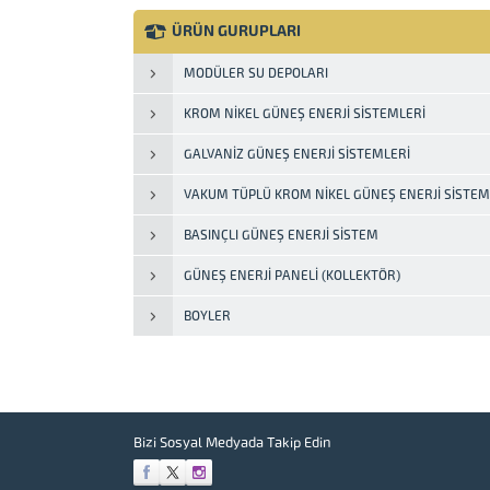
Ortada kullanırsanız alacağınız enerjinin
verimi düşecektir. Kışları yeteri kadar su
ÜRÜN GURUPLARI
alamazsınız. * Güneş Enerjisinin suyunu
sık sık kullanırsanız eğer bir tabak, bir
MODÜLER SU DEPOLARI
bardak, bir kaşık,...
KROM NIKEL GÜNEŞ ENERJI SISTEMLERI
GALVANIZ GÜNEŞ ENERJI SISTEMLERI
VAKUM TÜPLÜ KROM NIKEL GÜNEŞ ENERJI SISTEM
BASINÇLI GÜNEŞ ENERJI SISTEM
GÜNEŞ ENERJI PANELI (KOLLEKTÖR)
BOYLER
Bizi Sosyal Medyada Takip Edin