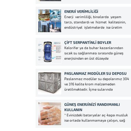
halinde tek tek nakledilerek,
kullanılacağı yerde birleştirilebilir
ENERJI VERIMLILIĞI
olmasıdır. İhtiyaç duyulduğunda depo
Enerji verimliliği, binalarda yaşam
hacminin yerinde arttırılabilir veya
tarzı, standardı ve hizmet kalitesinin,
demonte edilerek başka bir yerde
endüstriyel işletmelerde ise üretim
kolaylıkla yeniden montajı mümkündür.
kalitesi ve miktarının düşüşüne yol
Siz kendi deponuzu istediğiniz
açmadan, birim hizmet veya ürün
özelliklerde,ebatlarda ve...
ÇIFT SERPANTINLI BOYLER
miktarı başına enerji tüketiminin
Kalorifer ya da buhar kazanlarından
azaltılmasıdır. Isıtma, aydınlatma ve
sıcak su sağlanması sırasında güneş
ulaşım ihtiyaçlarımızı doğal olarak
enerjisinden en üst düzeyde
karşılarken, elektrikli ev eşyalarımızı
faydalanılmasını sağlar. Çift
kullanırken, kısacası neredeyse...
serpantinden bir serpantin güneş enerji
PASLANMAZ MODÜLER SU DEPOSU
sistemine bağlanır. Güneş enerjisinden
Paslanmaz modüler su depolarımız 304
elde edilen sıcak suyun vermiş olduğu
ve 316 kalite krom malzemeden
ısıyı kullanım suyuna aktarır.
üretilmektedir. İçme sularında
Kullanımdaki sıcak suyu önceden...
kullanılacak krom depolar genellikle
304 kalite krom sac tercih edilmektedir.
GÜNEŞ ENERJINIZI RANDIMANLI
Kimyasal bileşeni %18 krom ve %8 nikel
KULLANIN
içerdiği için korozyona karşı daha
* Evinizdeki bataryalar aç-kapa musluk
dirençli olmaktadır.
ise ortada kullanmamaya çalışın, sağ
da yada solda kullanmaya çalışın.