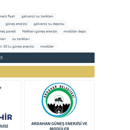
erji fiyat
galvaniz su tankları
güneş enerjisi
galvaniz su deposu
neş paneli
Hakkari güneş enerjisi
modüler depo
leri
su tankları
i 30 lu güneş enerjisi
modüler
DI
ARDAHAN GÜNEŞ ENERJİSİ VE
JISI
MODÜLER