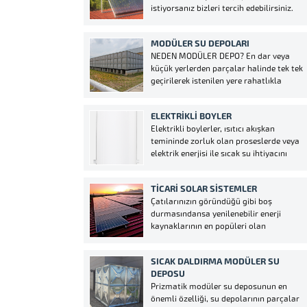
istiyorsanız bizleri tercih edebilirsiniz.
biraz kısmanızı öneririz....
Gaziantep güneş enerji sektöründe
yıllardır vermiş olduğumuz
MODÜLER SU DEPOLARI
hizmetlerimizi bizleri takip ederek
NEDEN MODÜLER DEPO? En dar veya
görebilirsiniz. Gaziantep güneş enerji
küçük yerlerden parçalar halinde tek tek
arızaları tespit ederek sizlere bilgi
geçirilerek istenilen yere rahatlıkla
aktarmaktayız eğer fiyatlarımızı kabul
monte etme imkanı sunan bir sistemdir.
ederseniz sağlam...
Tüm parçaları özenle fabrika
ELEKTRIKLI BOYLER
şartlarında üretildiğinden dolayı çok
Elektrikli boylerler, ısıtıcı akışkan
uzun yıllar bakım gerektirmeden temiz
temininde zorluk olan proseslerde veya
ve hijyenik bir şekilde kullanılabilir. Uzun
elektrik enerjisi ile sıcak su ihtiyacını
ömürlü...
karşılamayı tercih eden yerlerde
konforlu, hijyenik ve sağlıklı olarak sıcak
TİCARİ SOLAR SİSTEMLER
su üretimini sağlar. Ürün üzerine ihtiyaç
Çatılarınızın göründüğü gibi boş
doğrultusunda farklı kapasitelerde
durmasındansa yenilenebilir enerji
paslanmaz çelik borulu elektrikli
kaynaklarının en popüleri olan
rezistanslar kullanılabilir....
GAZİANTEP AKSOY SOLAR Enerji
sistemleri ile değerlendirerek kendi
SICAK DALDIRMA MODÜLER SU
enerji ihtiyacınızı karşılayabilirsiniz. Her
DEPOSU
ay elektrik faturası öder gibi veya daha
Prizmatik modüler su deposunun en
düşük bir ödeme planı ile sistemin
önemli özelliği, su depolarının parçalar
taksitlerini ödeyerek anında tasarruf...