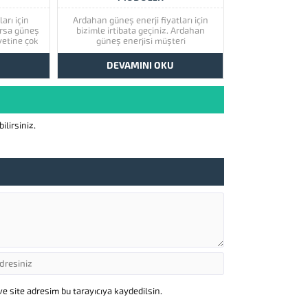
arı için
Ardahan güneş enerji fiyatları için
Bursa güneş
bizimle irtibata geçiniz. Ardahan
yetine çok
güneş enerjisi müşteri
a güneş
memnuniyetine çok önem
rini görmek
vermektedir. Ardahan güneş
U
DEVAMINI OKU
 göz atınız.
enerjisinin kaliteli ürünlerini görmek
oğu olmak
için lütfen ürünlerimize bir göz atınız.
hizmet
Türkiye’de başta güney doğu olmak
u,...
üzere tüm illerimizde hizmet
vermekteyiz. Tüm soru,...
lirsiniz.
e site adresim bu tarayıcıya kaydedilsin.