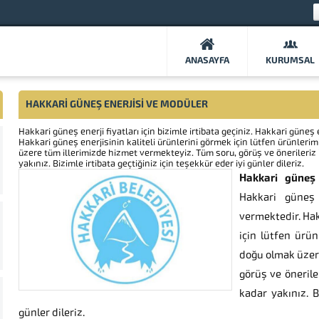
ANASAYFA
KURUMSAL
HAKKARİ GÜNEŞ ENERJİSİ VE MODÜLER
Hakkari güneş enerji fiyatları için bizimle irtibata geçiniz. Hakkari gü
Hakkari güneş enerjisinin kaliteli ürünlerini görmek için lütfen ürünleri
üzere tüm illerimizde hizmet vermekteyiz. Tüm soru, görüş ve önerileriz i
yakınız. Bizimle irtibata geçtiğiniz için teşekkür eder iyi günler dileriz.
Hakkari güneş e
Hakkari güneş
vermektedir. Hak
için lütfen ürün
doğu olmak üzer
görüş ve önerile
kadar yakınız. B
günler dileriz.