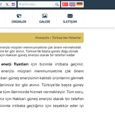
ÜRÜNLER
GALERI
İLETIŞIM
Anasayfa
»
Türkiye'den Haberler
neş enerjisi müşteri memnuniyetine çok önem vermektedir.
mize bir göz atınız. Türkiye’de başta güney doğu olmak
çin Hakkari güneş enerjisi olarak bir telefon kadar
nerji fiyatları
için bizimle irtibata geçiniz.
 enerjisi müşteri memnuniyetine çok önem
kari güneş enerjisinin kaliteli ürünlerini görmek
lerimize bir göz atınız. Türkiye’de başta güney
e tüm illerimizde hizmet vermekteyiz. Tüm soru,
riz için Hakkari güneş enerjisi olarak bir telefon
izimle irtibata geçtiğiniz için teşekkür eder iyi