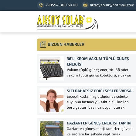
+90554 800 59 00
aksoysolar@hotmail.com
BİZDEN HABERLER
36’LI KROM VAKUM TÜPLÜ GÜNEŞ
ENERJISI
Vakum tüplü güneş enerjisi: 36 adet
vakum tüplü güneş kolektörü, sıcak su
deposu ve soğuk su deposu olan güneş
enerjisi su ısıtma sistemidir. Vakum
SIZI RAHATSIZ EDICI SESLER VARSA!
tüplü enerji teknolojisi bugün piyasada
Sebebi: Kullanmış olduğunuz şebeke
geleneksel emici adı altında daha iyi
suyunun basıncı yüksektir. Kullanılan
performans sunar. Bu...
boru çapları basınca uygun olarak
seçilmemiştir, bundan dolayı güneş
enerjinize çıkan buru basınçtan dolayı
GAZIANTEP GÜNEŞ ENERJISI TAMIRI
sarsıntı yaparak seslere sebebiyet verir.
Gaziantep güneş enerji tamirleri güvenli
Çözüm: Güneş enerjinize çıkan banyoda
ve sağlam bir şekilde yaptırmak
veya lavabonuzdaki soğuk su vanasını