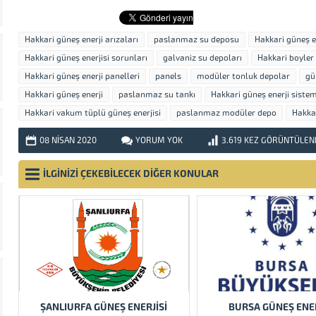
Hakkari güneş enerji arızaları
paslanmaz su deposu
Hakkari güneş en
Hakkari güneş enerjisi sorunları
galvaniz su depoları
Hakkari boyler
Hakkari güneş enerji panelleri
panels
modüler tonluk depolar
gü
Hakkari güneş enerji
paslanmaz su tankı
Hakkari güneş enerji sistem
Hakkari vakum tüplü güneş enerjisi
paslanmaz modüler depo
Hakkar
08 NISAN
2020
YORUM YOK
3.619
KEZ GÖRÜNTÜLEN
İLGİNİZİ ÇEKEBİLECEK DİĞER KONULAR
ŞANLIURFA GÜNEŞ ENERJISI
BURSA GÜNEŞ ENER