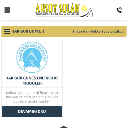
HAKKARI BOYLER
Anasayfa
»
Hakkari boylerEtiketi
HAKKARİ GÜNEŞ ENERJİSİ VE
MODÜLER
Hakkari güneş enerji fiyatları için
bizimle irtibata geçiniz. Hakkari
güneş enerjisi müşteri
memnuniyetine çok önem
vermektedir. Hakkari güneş
DEVAMINI OKU
enerjisinin kaliteli ürünlerini
görmek için lütfen ürünlerimize
bir göz atınız. Türkiye’de başta
güney doğu olmak üzere tüm