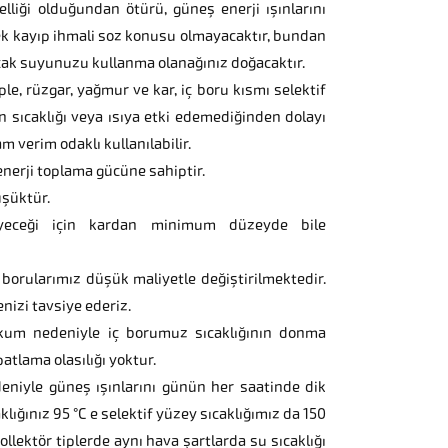
lliği olduğundan ötürü, güneş enerji ışınlarını
 kayıp ihmali soz konusu olmayacaktır, bundan
cak suyunuzu kullanma olanağınız doğacaktır.
ple, rüzgar, yağmur ve kar, iç boru kısmı selektif
 sıcaklığı veya ısıya etki edemediğinden dolayı
 verim odaklı kullanılabilir.
enerji toplama gücüne sahiptir.
üşüktür.
yeceği için kardan minimum düzeyde bile
 borularımız düşük maliyetle değiştirilmektedir.
izi tavsiye ederiz.
akum nedeniyle iç borumuz sıcaklığının donma
tlama olasılığı yoktur.
deniyle güneş ışınlarını günün her saatinde dik
klığınız 95 °C e selektif yüzey sıcaklığımız da 150
llektör tiplerde aynı hava şartlarda su sıcaklığı