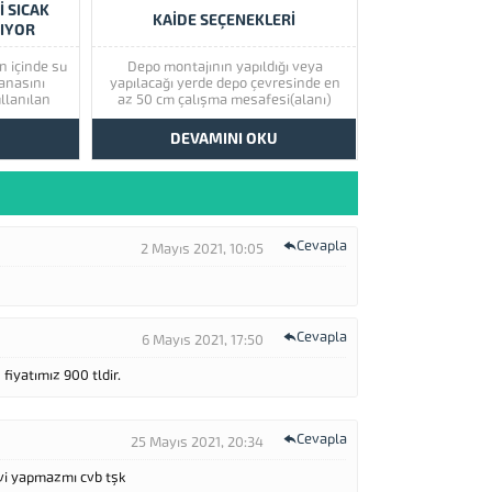
I SICAK
KAİDE SEÇENEKLERİ
IYOR
n içinde su
Depo montajının yapıldığı veya
anasını
yapılacağı yerde depo çevresinde en
ullanılan
az 50 cm çalışma mesafesi(alanı)
tu veya
kalacak şekilde kaide betonu veya
 olabilir
plastiği atılır. Kaide betonu yüksekliği
U
DEVAMINI OKU
ava yapmış
en az 10 cm olmalıdır. Kaide yapılacak
 olabilir.
yere beton dökümü mümkün olmadığı
daki güneş
durumlarda modüler su depoları...
ğuk su
Cevapla
2 Mayıs 2021, 10:05
Cevapla
6 Mayıs 2021, 17:50
fiyatımız 900 tldir.
Cevapla
25 Mayıs 2021, 20:34
evi yapmazmı cvb tşk