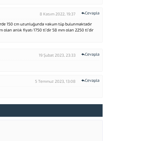
Cevapla
8 Kasım 2022, 19:37
rde 150 cm uzunluğunda vakum tüp bulunmaktadır
an anlık fiyatı 1750 tl’dir 58 mm olan 2250 tl’dir
Cevapla
19 Şubat 2023, 23:33
Cevapla
5 Temmuz 2023, 13:08