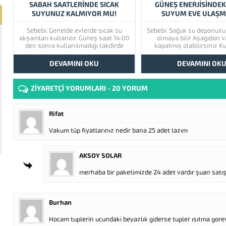
SABAH SAATLERINDE SICAK
GÜNEŞ ENERJISINDEK
SUYUNUZ KALMIYOR MU!
SUYUM EVE ULAŞM
DIYORSANIZ!
Sebebi: Genelde evlerde sıcak su
Sebebi: Soğuk su deponuzu
akşamları kullanılır. Güneş saat 14:00
olmaya bilir Aşağıdan v
den sonra kullanılmadığı takdirde
kapatmış olabilirsiniz K
akşama suyu ısıtarak hazır hale
şamandıranın içine tor
getirecektir, sizlerde istediğiniz
pislikten dolayı tıkanmış
DEVAMINI OKU
DEVAMINI OK
saatte kullanabilirsiniz. Sıcak su
Güneş enerji içerisinde h
kazanının içindeki izolesi zayıf
veyahut vakumlama yapmış
olabilir. Güneş enerjisinin yönü yanlış
Çözüm: Çatıdaki veya dam
ZİYARETÇİ YORUMLARI - 20 YORUM
konumlandırılmış olabilir. Türkiye
enerjinizin üstteki so
şartlarında her...
tankının...
Rifat
Vakum tüp fiyatlarınız nedir bana 25 adet lazım
AKSOY SOLAR
merhaba bir paketimizde 24 adet vardır şuan satış 
Burhan
Hocam tuplerin ucundaki beyazlık giderse tupler ısıtma gor