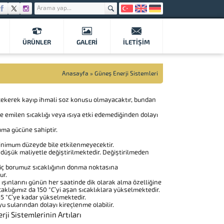
ÜRÜNLER
GALERI
İLETIŞIM
Anasayfa
»
Güneş Enerji Sistemleri
 çekerek kayıp ihmali soz konusu olmayacaktır, bundan
ce emilen sıcaklığı veya ısıya etki edemediğinden dolayı
ama gücüne sahiptir.
inimum düzeyde bile etkilenmeyecektir.
z düşük maliyetle değiştirilmektedir. Değiştirilmeden
 iç borumuz sıcaklığının donma noktasına
ur.
ışınlarını günün her saatinde dik olarak alma özelliğine
caklığımız da 150 °C’yi aşan sıcaklıklara yükselmektedir.
55 °C’ye kadar yükselmektedir.
 sularından dolayı kireçlenme olabilir.
ji Sistemlerinin Artıları