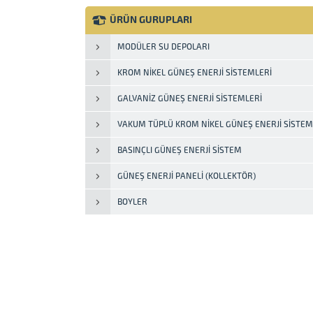
oluşturulan prizmatik depo şeklidir.
Fiyat olarak diğer tür depolara göre
ÜRÜN GURUPLARI
yüksek maliyeti olduğu için özel
projelerde tercih edilerek
MODÜLER SU DEPOLARI
kullanılmaktadır.
KROM NIKEL GÜNEŞ ENERJI SISTEMLERI
GALVANIZ GÜNEŞ ENERJI SISTEMLERI
VAKUM TÜPLÜ KROM NIKEL GÜNEŞ ENERJI SISTEM
BASINÇLI GÜNEŞ ENERJI SISTEM
GÜNEŞ ENERJI PANELI (KOLLEKTÖR)
BOYLER