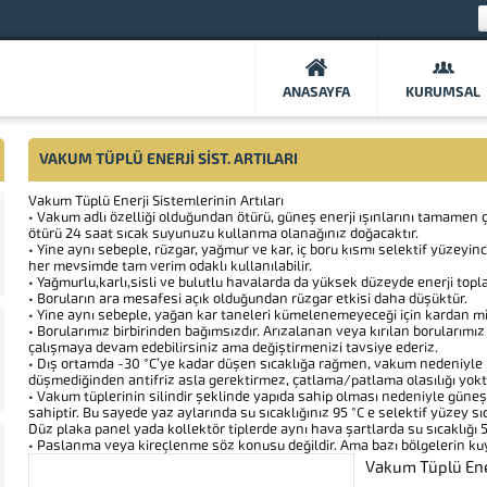
ANASAYFA
KURUMSAL
VAKUM TÜPLÜ ENERJI SIST. ARTILARI
Vakum Tüplü Enerji Sistemlerinin Artıları
• Vakum adlı özelliği olduğundan ötürü, güneş enerji ışınlarını tamamen
ötürü 24 saat sıcak suyunuzu kullanma olanağınız doğacaktır.
• Yine aynı sebeple, rüzgar, yağmur ve kar, iç boru kısmı selektif yüzeyin
her mevsimde tam verim odaklı kullanılabilir.
• Yağmurlu,karlı,sisli ve bulutlu havalarda da yüksek düzeyde enerji topl
• Boruların ara mesafesi açık olduğundan rüzgar etkisi daha düşüktür.
• Yine aynı sebeple, yağan kar taneleri kümelenemeyeceği için kardan m
• Borularımız birbirinden bağımsızdır. Arızalanan veya kırılan borularımı
çalışmaya devam edebilirsiniz ama değiştirmenizi tavsiye ederiz.
• Dış ortamda -30 °C’ye kadar düşen sıcaklığa rağmen, vakum nedeniyle
düşmediğinden antifriz asla gerektirmez, çatlama/patlama olasılığı yokt
• Vakum tüplerinin silindir şeklinde yapıda sahip olması nedeniyle güneş 
sahiptir. Bu sayede yaz aylarında su sıcaklığınız 95 °C e selektif yüzey sı
Düz plaka panel yada kollektör tiplerde aynı hava şartlarda su sıcaklığı 
• Paslanma veya kireçlenme söz konusu değildir. Ama bazı bölgelerin kuyu
Vakum Tüplü Ener