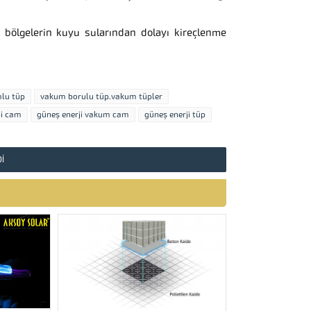
 bölgelerin kuyu sularından dolayı kireçlenme
lu tüp
vakum borulu tüp.vakum tüpler
ji cam
güneş enerji vakum cam
güneş enerji tüp
I