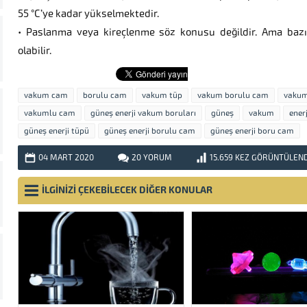
55 °C’ye kadar yükselmektedir.
• Paslanma veya kireçlenme söz konusu değildir. Ama bazı
olabilir.
vakum cam
borulu cam
vakum tüp
vakum borulu cam
vakum
vakumlu cam
güneş enerji vakum boruları
güneş
vakum
ener
güneş enerji tüpü
güneş enerji borulu cam
güneş enerji boru cam
04 MART
2020
20 YORUM
15.659
KEZ GÖRÜNTÜLEND
İLGİNİZİ ÇEKEBİLECEK DİĞER KONULAR