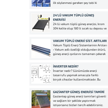
ilk söylenmesi gereken şey tabi ki
Kullanımdaki sıcak suyu önceden...
faydalarıdır. Faydalarının en başında
gelen bu Güneş enerjisinin hiçbir zaman
24’LÜ VAKUM TÜPLÜ GÜNEŞ
bitmeyecek olmasıdır. Günümüzde çok
ENERJISI
sık kullanılan doğalgaz ve petrol gibi
24 lü vakum tüplü güneş enerjisi, krom
enerji türleri sonraki zamanlarda
304 kalite olup 180 lt sıcak su deposu ve
tükenebilir. Fakat güneş ile elde...
40 lt soğuk su deposu aynı zamanda 180
lt soğuk su deposu da opsiyonlu olarak
VAKUM TÜPLÜ ENERJI SIST. ARTILARI
eklenmektedir. Gaziantep ve çevre
Vakum Tüplü Enerji Sistemlerinin Artıları
illerimiz başta olmak üzere tüm...
• Vakum adlı özelliği olduğundan ötürü,
güneş enerji ışınlarını tamamen çekerek
kayıp ihmali soz konusu olmayacaktır,
bundan ötürü 24 saat sıcak suyunuzu
İNVERTER NEDIR?
kullanma olanağınız doğacaktır. • Yine
İnverter nedir? Günümüzde enerji
aynı sebeple, rüzgar, yağmur ve kar, iç
tasarrufu yapmak amacıyla farklı
boru...
birçok cihazlar kullanılmaktadır. Bu
anlamda enerji tasarrufu sağlamak
maksadıyla devrelerdeki frekans
GAZIANTEP GÜNEŞ ENERJISI TAMIRI
ayarlarını düzenleyen cihazlara inverter
Gaziantep güneş enerji tamirleri güvenli
adı verilmektedir. Alternatif akımı doğru
ve sağlam bir şekilde yaptırmak
akıma, doğru akımı ise alternatif akıma
istiyorsanız bizleri tercih edebilirsiniz.
çeviren aynı zamanda 3 fazlı çalışma...