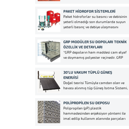
Gaziantep güneş enerji sektöründe
yıllardır vermiş olduğumuz
PAKET HIDROFOR SISTEMLERI
hizmetlerimizi bizleri takip ederek
Paket hidroforlar su basıncı ve debisinin
görebilirsiniz. Gaziantep güneş enerji
yeterli olmadığı son durumlarda suyun
arızaları tespit ederek sizlere bilgi
yeterli basınç ve debiye ulaşmasını
aktarmaktayız eğer fiyatlarımızı kabul
sağlayan bir mekanik gereçtir. Kullanım
ederseniz sağlam...
alanlarına gelecek olursak eğer
GRP MODÜLER SU DOPOLARI TEKNIK
genellikle yüksek binalarda, sulama
ÖZELLIK VE DETAYLARI
sistemlerinde, normal apartmanlarda,
*GRP depoların ham maddesi cam elyaf
villalarda, ev tipi hidroforu, okul tipi
ve doymamış polyester reçinedir. GRP
hidroforu, hastane...
paneller sıcak presleme ile
üretildiğinden sağlam, kaliteli ve uzun
30’LU VAKUM TÜPLÜ GÜNEŞ
ömürlüdür.*GRP depo modülleri yüksek
ENERJISI
tonajlı preslerde sıkıştırılarak sıcak
Doğal teorisi Tümüyle camdan olan ve
kalıpta imal edilirler. Üzerindeki
havası alınmış tüp Güneş Isıtma Sistemi,
formlardan dolayı sağlamlık kazanan
yüksek emme ve film tabakalarının
paneller basınca karşı çok...
düşük yaylım oranları sayesinde güneş
POLIPROPILEN SU DEPOSU
enerjisini ısı enerjisine dönüştürür.
Polipropilen (pP) plastik
Sistemin verimli çalışması için ilave bir
hammadesinden enjeksiyon yöntemi ile
güç kaynağına hiç gerek yoktur. Havası
imal edilip kullanım alanında parçaları
alınmış tüplerin...
cıvata ile birbirine monte edilerek