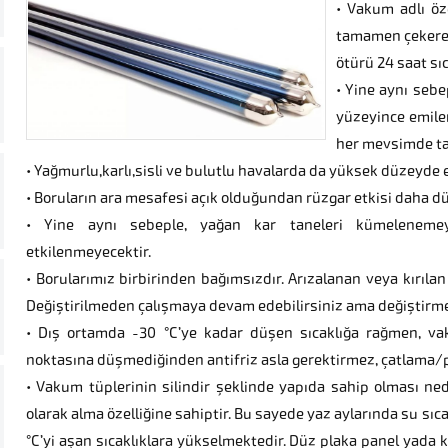
• Vakum adlı öze
tamamen çekerek
ötürü 24 saat sı
• Yine aynı sebe
yüzeyince emilen
her mevsimde tam
• Yağmurlu,karlı,sisli ve bulutlu havalarda da yüksek düzeyde 
• Boruların ara mesafesi açık olduğundan rüzgar etkisi daha d
• Yine aynı sebeple, yağan kar taneleri kümeleneme
etkilenmeyecektir.
• Borularımız birbirinden bağımsızdır. Arızalanan veya kırılan
Değiştirilmeden çalışmaya devam edebilirsiniz ama değiştirmen
• Dış ortamda -30 °C’ye kadar düşen sıcaklığa rağmen, v
noktasına düşmediğinden antifriz asla gerektirmez, çatlama/pa
• Vakum tüplerinin silindir şeklinde yapıda sahip olması ne
olarak alma özelliğine sahiptir. Bu sayede yaz aylarında su sıca
°C’yi aşan sıcaklıklara yükselmektedir. Düz plaka panel yada ko