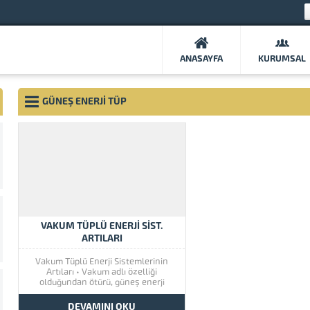
ANASAYFA
KURUMSAL
GÜNEŞ ENERJI TÜP
VAKUM TÜPLÜ ENERJI SIST.
ARTILARI
Vakum Tüplü Enerji Sistemlerinin
Artıları • Vakum adlı özelliği
olduğundan ötürü, güneş enerji
ışınlarını tamamen çekerek kayıp
ihmali soz konusu olmayacaktır,
DEVAMINI OKU