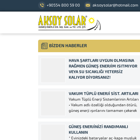
+90554 800 59 00
aksoysolar@hotmail.com
BİZDEN HABERLER
HAVA ŞARTLARI UYGUN OLMASINA
RAĞMEN GÜNEŞ ENERJIM ISITMIYOR
VEYA SU SICAKLIĞI YETERSIZ
KALIYOR DIYORSANIZ!
Güneş enerjiniz ısıtmıyor ise; Sebepleri:
Güneş enerjisinin panellerini (kollektör)
VAKUM TÜPLÜ ENERJI SIST. ARTILARI
kontrol ediniz! Bir sızıntı veya ve ya
Vakum Tüplü Enerji Sistemlerinin Artıları
kaçak olup olmadığına bakınız! Çözüm:
• Vakum adlı özelliği olduğundan ötürü,
Camların üzeri hava koşullarından
güneş enerji ışınlarını tamamen çekerek
dolayı çamur veya toz olmuşsa
kayıp ihmali soz konusu olmayacaktır,
temizleyiniz! Herhangi bir su sızıntısı ve
bundan ötürü 24 saat sıcak suyunuzu
ya çıkmış parça varsa...
GÜNEŞ ENERJINIZI RANDIMANLI
kullanma olanağınız doğacaktır. • Yine
KULLANIN
aynı sebeple, rüzgar, yağmur ve kar, iç
* Evinizdeki bataryalar aç-kapa musluk
boru...