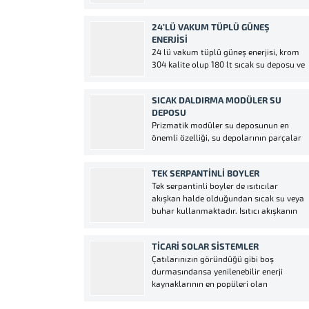
zaman, yakıt, emek ve paranızdan
olabilir. Türkiye şartlarında her...
tasarruf etmek ister misiniz? Tabi ki evet
24’LÜ VAKUM TÜPLÜ GÜNEŞ
ise cevabınız bizimle iletişime geçmeniz
ENERJISI
yeterli. Temizlenebilir bir depoya sahip
24 lü vakum tüplü güneş enerjisi, krom
olacaksınız. Ürettiğimiz...
304 kalite olup 180 lt sıcak su deposu ve
40 lt soğuk su deposu aynı zamanda 180
lt soğuk su deposu da opsiyonlu olarak
SICAK DALDIRMA MODÜLER SU
eklenmektedir. Gaziantep ve çevre
DEPOSU
illerimiz başta olmak üzere tüm...
Prizmatik modüler su deposunun en
önemli özelliği, su depolarının parçalar
halinde tek tek nakledilerek,
kullanılacağı yerde birleştirilebilir
TEK SERPANTINLI BOYLER
olmasıdır. İhtiyaç duyulduğunda depo
Tek serpantinli boyler de ısıtıcılar
hacminin yerinde arttırılabilir veya
akışkan halde olduğundan sıcak su veya
demonte edilerek başka bir yerde
buhar kullanmaktadır. Isıtıcı akışkanın
kolaylıkla yeniden montajı mümkündür.
yüksek ısısı büyük kesitler ve ısı aktarma
Siz kendi deponuzu istediğiniz
yüzeyine geniş serpantin ile kullanım
özelliklerde,ebatlarda ve...
TİCARİ SOLAR SİSTEMLER
alanındaki suya aktarılır. Boylerin
Çatılarınızın göründüğü gibi boş
pompası tarafından kontrol edilen
durmasındansa yenilenebilir enerji
tesisatı, sadece ve sadece ihtiyaç...
kaynaklarının en popüleri olan
GAZİANTEP AKSOY SOLAR Enerji