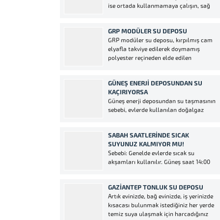
ise ortada kullanmamaya çalışın, sağ
da yada solda kullanmaya çalışın.
Ortada kullanırsanız alacağınız enerjinin
GRP MODÜLER SU DEPOSU
verimi düşecektir. Kışları yeteri kadar su
GRP modüler su deposu, kırpılmış cam
alamazsınız. * Güneş Enerjisinin suyunu
elyafla takviye edilerek doymamış
sık sık kullanırsanız eğer bir tabak, bir
polyester reçineden elde edilen
bardak, bir kaşık,...
levhaların sıcak preslenme yöntemi ile
yüksek basınçla birlikte oluşan sıcaklık
GÜNEŞ ENERJI DEPOSUNDAN SU
altında kürlenmesi ile üretilir. Paneller
KAÇIRIYORSA
yüksek tonajlı presler makineların 150°C
Güneş enerji deposundan su taşmasının
dereceyle ısıtılmış kalıplarda imalatı
sebebi, evlerde kullanılan doğalgaz
yapılmaktadır. Kullanılan...
kombisi, termosifon ve şofbenin yanlış
kullanıldığını gösterir. Evdeki tüm sıcak
SABAH SAATLERINDE SICAK
su tesisatında hem güneş enerjisi hem
SUYUNUZ KALMIYOR MU!
de kombi ve gibi iki ısıtıcı araçlar aynı
Sebebi: Genelde evlerde sıcak su
anda kullanılmaz. İkisinin de vanaları
akşamları kullanılır. Güneş saat 14:00
aynı anda...
den sonra kullanılmadığı takdirde
akşama suyu ısıtarak hazır hale
GAZIANTEP TONLUK SU DEPOSU
getirecektir, sizlerde istediğiniz saatte
Artık evinizde, bağ evinizde, iş yerinizde
kullanabilirsiniz. Sıcak su kazanının
kısacası bulunmak istediğiniz her yerde
içindeki izolesi zayıf olabilir. Güneş
temiz suya ulaşmak için harcadığınız
enerjisinin yönü yanlış konumlandırılmış