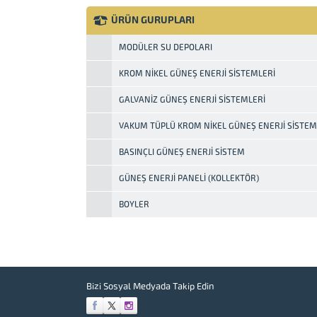
sistemleri ile değerlendirerek kendi
enerji ihtiyacınızı karşılayabilirsiniz. Her
ÜRÜN GURUPLARI
ay elektrik faturası öder gibi veya daha
düşük bir ödeme planı ile sistemin
MODÜLER SU DEPOLARI
taksitlerini ödeyerek anında tasarruf...
KROM NIKEL GÜNEŞ ENERJI SISTEMLERI
GALVANIZ GÜNEŞ ENERJI SISTEMLERI
VAKUM TÜPLÜ KROM NIKEL GÜNEŞ ENERJI SISTEM
BASINÇLI GÜNEŞ ENERJI SISTEM
GÜNEŞ ENERJI PANELI (KOLLEKTÖR)
BOYLER
Bizi Sosyal Medyada Takip Edin