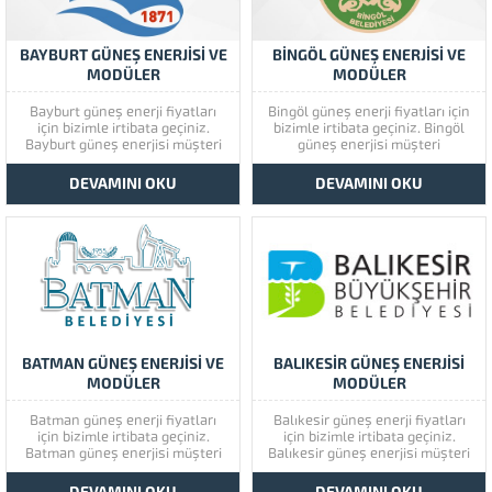
BAYBURT GÜNEŞ ENERJİSİ VE
BİNGÖL GÜNEŞ ENERJİSİ VE
MODÜLER
MODÜLER
Bayburt güneş enerji fiyatları
Bingöl güneş enerji fiyatları için
için bizimle irtibata geçiniz.
bizimle irtibata geçiniz. Bingöl
Bayburt güneş enerjisi müşteri
güneş enerjisi müşteri
memnuniyetine çok önem
memnuniyetine çok önem
vermektedir. Bayburt güneş
vermektedir. Bingöl güneş
DEVAMINI OKU
DEVAMINI OKU
enerjisinin kaliteli ürünlerini
enerjisinin kaliteli ürünlerini
görmek için lütfen ürünlerimize
görmek için lütfen ürünlerimize
bir göz atınız. Türkiye’de başta
bir göz atınız. Türkiye’de başta
güney doğu olmak üzere tüm
güney doğu olmak üzere tüm
illerimizde hizmet vermekteyiz.
illerimizde hizmet vermekteyiz.
Tüm soru,...
Tüm soru,...
BATMAN GÜNEŞ ENERJİSİ VE
BALIKESİR GÜNEŞ ENERJİSİ
MODÜLER
MODÜLER
Batman güneş enerji fiyatları
Balıkesir güneş enerji fiyatları
için bizimle irtibata geçiniz.
için bizimle irtibata geçiniz.
Batman güneş enerjisi müşteri
Balıkesir güneş enerjisi müşteri
memnuniyetine çok önem
memnuniyetine çok önem
vermektedir. Batman güneş
vermektedir. Balıkesir güneş