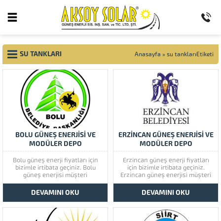
SU TANKLARI
Anasayfa
»
su tanklarıEtiketi
BOLU GÜNEŞ ENERJİSİ VE
ERZİNCAN GÜNEŞ ENERJİSİ VE
MODÜLER DEPO
MODÜLER DEPO
Bolu güneş enerji fiyatları için
Erzincan güneş enerji fiyatları
bizimle irtibata geçiniz. Bolu
için bizimle irtibata geçiniz.
güneş enerjisi müşteri
Erzincan güneş enerjisi müşteri
memnuniyetine çok önem
memnuniyetine çok önem
vermektedir. Bolu güneş
vermektedir. Erzincan güneş
DEVAMINI OKU
DEVAMINI OKU
enerjisinin kaliteli ürünlerini
enerjisinin kaliteli ürünlerini
görmek için lütfen ürünlerimize
görmek için lütfen ürünlerimize
bir göz atınız. Türkiye’de başta
bir göz atınız. Türkiye’de başta
güney doğu olmak üzere tüm
güney doğu olmak üzere tüm