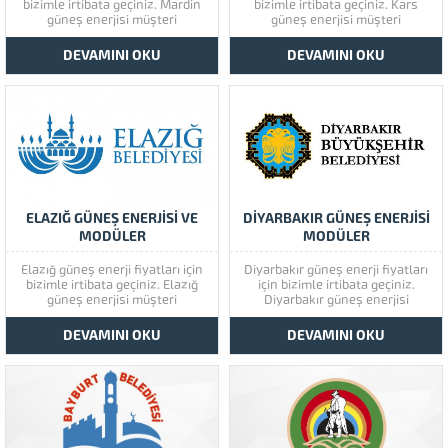
bizimle irtibata geçiniz. Mardin
bizimle irtibata geçiniz. Kars
güneş enerjisi müşteri
güneş enerjisi müşteri
memnuniyetine çok önem
memnuniyetine çok önem
vermektedir. Mardin güneş
vermektedir. Kars güneş
DEVAMINI OKU
DEVAMINI OKU
enerjisinin kaliteli ürünlerini
enerjisinin kaliteli ürünlerini
görmek için lütfen ürünlerimize
görmek için lütfen ürünlerimize
bir göz atınız. Türkiye’de başta
bir göz atınız. Türkiye’de başta
güney doğu olmak üzere tüm
güney doğu olmak üzere tüm
illerimizde hizmet vermekteyiz.
illerimizde hizmet vermekteyiz.
Tüm soru,...
Tüm soru,...
ELAZIĞ GÜNEŞ ENERJİSİ VE
DİYARBAKIR GÜNEŞ ENERJİSİ
MODÜLER
MODÜLER
Elazığ güneş enerji fiyatları için
Diyarbakır güneş enerji fiyatları
bizimle irtibata geçiniz. Elazığ
için bizimle irtibata geçiniz.
güneş enerjisi müşteri
Diyarbakır güneş enerjisi
memnuniyetine çok önem
müşteri memnuniyetine çok
vermektedir. Elazığ güneş
önem vermektedir. Diyarbakır
DEVAMINI OKU
DEVAMINI OKU
enerjisinin kaliteli ürünlerini
güneş enerjisinin kaliteli
görmek için lütfen ürünlerimize
ürünlerini görmek için lütfen
bir göz atınız. Türkiye’de başta
ürünlerimize bir göz atınız.
güney doğu olmak üzere tüm
Türkiye’de başta güney doğu
illerimizde hizmet vermekteyiz.
olmak üzere tüm illerimizde
Tüm soru,...
hizmet vermekteyiz. Tüm soru,...