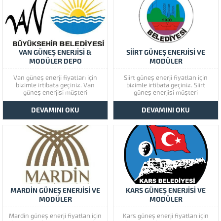
illerimizde hizmet vermekteyiz.
illerimizde hizmet vermekteyiz.
Tüm soru,...
Tüm soru,...
VAN GÜNEŞ ENERJİSİ &
SİİRT GÜNEŞ ENERJİSİ VE
MODÜLER DEPO
MODÜLER
Van güneş enerji fiyatları için
Siirt güneş enerji fiyatları için
bizimle irtibata geçiniz. Van
bizimle irtibata geçiniz. Siirt
güneş enerjisi müşteri
güneş enerjisi müşteri
memnuniyetine çok önem
memnuniyetine çok önem
vermektedir. Van güneş
vermektedir. Siirt güneş
DEVAMINI OKU
DEVAMINI OKU
enerjisinin kaliteli ürünlerini
enerjisinin kaliteli ürünlerini
görmek için lütfen ürünlerimize
görmek için lütfen ürünlerimize
bir göz atınız. Türkiye’de başta
bir göz atınız. Türkiye’de başta
güney doğu olmak üzere tüm
güney doğu olmak üzere tüm
illerimizde hizmet vermekteyiz.
illerimizde hizmet vermekteyiz.
Tüm soru,...
Tüm soru,...
MARDİN GÜNEŞ ENERJİSİ VE
KARS GÜNEŞ ENERJİSİ VE
MODÜLER
MODÜLER
Mardin güneş enerji fiyatları için
Kars güneş enerji fiyatları için