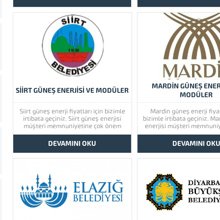
ürünlerimize bir göz atınız. Türkiye’de
enerjisinin kaliteli ürünle
başta güney doğu olmak üzere tüm
için lütfen ürünlerimize bir
illerimizde hizmet vermekteyiz. Tüm
Türkiye’de başta güney d
soru,...
üzere tüm illerimizde 
vermekteyiz. Tüm sor
MARDİN GÜNEŞ ENERJ
SİİRT GÜNEŞ ENERJİSİ VE MODÜLER
MODÜLER
Siirt güneş enerji fiyatları için bizimle
Mardin güneş enerji fiyat
irtibata geçiniz. Siirt güneş enerjisi
bizimle irtibata geçiniz. M
müşteri memnuniyetine çok önem
enerjisi müşteri memnuni
vermektedir. Siirt güneş enerjisinin
önem vermektedir. Mard
kaliteli ürünlerini görmek için lütfen
enerjisinin kaliteli ürünle
DEVAMINI OKU
DEVAMINI OK
ürünlerimize bir göz atınız. Türkiye’de
için lütfen ürünlerimize bir
başta güney doğu olmak üzere tüm
Türkiye’de başta güney d
illerimizde hizmet vermekteyiz. Tüm
üzere tüm illerimizde 
soru,...
vermekteyiz. Tüm sor