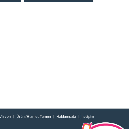
 göz atınız.
için lütfen ürünlerimize bir göz atınız.
oğu olmak
Türkiye’de başta güney doğu olmak
hizmet
üzere tüm illerimizde hizmet
u,...
vermekteyiz. Tüm soru,...
Vizyon
Ürün/Hizmet Tanımı
Hakkımızda
İletişim