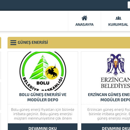
ANASAYFA
KURUMSAL
GÜNEŞ ENERJISI
BOLU GÜNEŞ ENERJİSİ VE
ERZİNCAN GÜNEŞ ENER
MODÜLER DEPO
MODÜLER DEP
Bolu güneş enerji fiyatları için bizimle
Erzincan güneş enerji fiya
irtibata geçiniz. Bolu güneş enerjisi
bizimle irtibata geçiniz.
müşteri memnuniyetine çok önem
güneş enerjisi müşt
vermektedir. Bolu güneş enerjisinin
memnuniyetine çok
kaliteli ürünlerini görmek için lütfen
vermektedir. Erzincan
DEVAMINI OKU
DEVAMINI OK