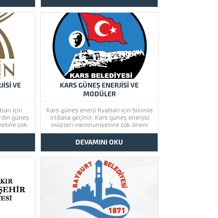
rini görmek
ürünlerimize bir göz atınız. Türkiye’de
 göz atınız.
başta güney doğu olmak üzere tüm
oğu olmak
illerimizde hizmet vermekteyiz. Tüm
hizmet
soru,...
u,...
İSİ VE
KARS GÜNEŞ ENERJİSİ VE
MODÜLER
ları için
Kars güneş enerji fiyatları için bizimle
ardin güneş
irtibata geçiniz. Kars güneş enerjisi
yetine çok
müşteri memnuniyetine çok önem
in güneş
vermektedir. Kars güneş enerjisinin
rini görmek
kaliteli ürünlerini görmek için lütfen
U
DEVAMINI OKU
 göz atınız.
ürünlerimize bir göz atınız. Türkiye’de
oğu olmak
başta güney doğu olmak üzere tüm
hizmet
illerimizde hizmet vermekteyiz. Tüm
u,...
soru,...