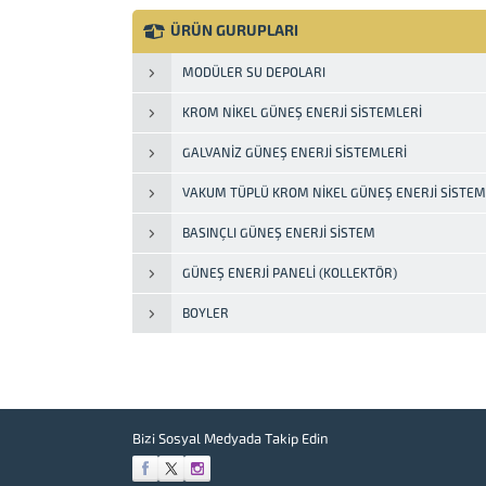
açmadan, birim hizmet veya ürün
miktarı başına enerji tüketiminin
ÜRÜN GURUPLARI
azaltılmasıdır. Isıtma, aydınlatma ve
ulaşım ihtiyaçlarımızı doğal olarak
MODÜLER SU DEPOLARI
karşılarken, elektrikli ev eşyalarımızı
kullanırken, kısacası neredeyse...
KROM NIKEL GÜNEŞ ENERJI SISTEMLERI
GALVANIZ GÜNEŞ ENERJI SISTEMLERI
VAKUM TÜPLÜ KROM NIKEL GÜNEŞ ENERJI SISTEM
BASINÇLI GÜNEŞ ENERJI SISTEM
GÜNEŞ ENERJI PANELI (KOLLEKTÖR)
BOYLER
Bizi Sosyal Medyada Takip Edin