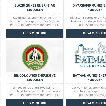
ELAZIĞ GÜNEŞ ENERJİSİ VE
DİYARBAKIR GÜNEŞ E
MODÜLER
MODÜLER
Elazığ güneş enerji fiyatları için
Diyarbakır güneş enerji fiy
bizimle irtibata geçiniz. Elazığ güneş
bizimle irtibata geçiniz. 
enerjisi müşteri memnuniyetine çok
güneş enerjisi müşt
önem vermektedir. Elazığ güneş
memnuniyetine çok
enerjisinin kaliteli ürünlerini görmek
vermektedir. Diyarbakı
DEVAMINI OKU
DEVAMINI OK
için lütfen ürünlerimize bir göz atınız.
enerjisinin kaliteli ürünle
Türkiye’de başta güney doğu olmak
için lütfen ürünlerimize bir
üzere tüm illerimizde hizmet
Türkiye’de başta güney d
vermekteyiz. Tüm soru,...
üzere tüm illerimizde 
vermekteyiz. Tüm sor
BİNGÖL GÜNEŞ ENERJİSİ VE
BATMAN GÜNEŞ ENERJ
MODÜLER
MODÜLER
Bingöl güneş enerji fiyatları için
Batman güneş enerji fiyat
bizimle irtibata geçiniz. Bingöl güneş
bizimle irtibata geçiniz
enerjisi müşteri memnuniyetine çok
güneş enerjisi müşt
önem vermektedir. Bingöl güneş
memnuniyetine çok
enerjisinin kaliteli ürünlerini görmek
vermektedir. Batman
DEVAMINI OKU
DEVAMINI OK
için lütfen ürünlerimize bir göz atınız.
enerjisinin kaliteli ürünle