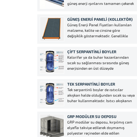
güneş enerji ışınlarını tamamen çekerek
çeviren aynı zamanda 3 fazlı çalışma...
kayıp ihmali soz konusu olmayacaktır,
bundan ötürü 24 saat sıcak suyunuzu
GÜNEŞ ENERJI PANELI (KOLLEKTÖR)
kullanma olanağınız doğacaktır. • Yine
Güneş Enerji Panel Fiyatları kullanılan
aynı sebeple, rüzgar, yağmur ve kar, iç
malzeme, kalite ve cinsine göre
boru...
değişiklik göstermektedir. Genellikle
kullanılan güneş enerji paneli(kollektör)
bakır, galvanizli ve çelik panel
ÇIFT SERPANTINLI BOYLER
şeklindedir. Panel klasik güneş
Kalorifer ya da buhar kazanlarından
enerjilerinin suyu ısıtmaya yarayan
sıcak su sağlanması sırasında güneş
bölümüdür. Panel çeşitleri; Alüminyum
enerjisinden en üst düzeyde
panel, Bakır panel, Siyah çelik panel,...
faydalanılmasını sağlar. Çift
serpantinden bir serpantin güneş enerji
TEK SERPANTINLI BOYLER
sistemine bağlanır. Güneş enerjisinden
Tek serpantinli boyler de ısıtıcılar
elde edilen sıcak suyun vermiş olduğu
akışkan halde olduğundan sıcak su veya
ısıyı kullanım suyuna aktarır.
buhar kullanmaktadır. Isıtıcı akışkanın
Kullanımdaki sıcak suyu önceden...
yüksek ısısı büyük kesitler ve ısı aktarma
yüzeyine geniş serpantin ile kullanım
GRP MODÜLER SU DEPOSU
alanındaki suya aktarılır. Boylerin
GRP modüler su deposu, kırpılmış cam
pompası tarafından kontrol edilen
elyafla takviye edilerek doymamış
tesisatı, sadece ve sadece ihtiyaç...
polyester reçineden elde edilen