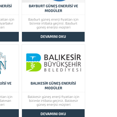
NERJİSİ
BAYBURT GÜNEŞ ENERJİSİ VE
MODÜLER
atları için
Bayburt güneş enerji fiyatları için
Diyarbakır
bizimle irtibata geçiniz. Bayburt
eri
güneş enerjisi müşteri
 önem
memnuniyetine çok önem
r güneş
vermektedir. Bayburt güneş
U
DEVAMINI OKU
rini görmek
enerjisinin kaliteli ürünlerini görmek
 göz atınız.
için lütfen ürünlerimize bir göz atınız.
oğu olmak
Türkiye’de başta güney doğu olmak
hizmet
üzere tüm illerimizde hizmet
u,...
vermekteyiz. Tüm soru,...
İSİ VE
BALIKESİR GÜNEŞ ENERJİSİ
MODÜLER
ları için
Balıkesir güneş enerji fiyatları için
. Batman
bizimle irtibata geçiniz. Balıkesir
eri
güneş enerjisi müşteri
 önem
memnuniyetine çok önem
 güneş
vermektedir. Balıkesir güneş
U
DEVAMINI OKU
rini görmek
enerjisinin kaliteli ürünlerini görmek