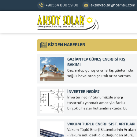
+90554 800 59 00
aksoysolar@hotmail.com
BİZDEN HABERLER
GAZIANTEP GÜNEŞ ENERJISI KIŞ
BAKIMI
Gaziantep güneş enerjisi kış günlerinde,
soğuk havalarda çok sık arıza vermesi
sebebiyle sizlere gerekli hizmeti vermek
eçin kolları sıvadı. Gaziantep güneş
İNVERTER NEDIR?
enerji adına tüm gerekli belgelere sahip
İnverter nedir? Günümüzde enerji
olmakta birlikte Kosgeb’in katkısıyla
tasarrufu yapmak amacıyla farklı
gücüne güç katıyor. Gaziantep’te sizlere
birçok cihazlar kullanılmaktadır. Bu
daha iyi hizmet vererek...
anlamda enerji tasarrufu sağlamak
maksadıyla devrelerdeki frekans
VAKUM TÜPLÜ ENERJI SIST. ARTILARI
ayarlarını düzenleyen cihazlara inverter
Vakum Tüplü Enerji Sistemlerinin Artıları
adı verilmektedir. Alternatif akımı doğru
• Vakum adlı özelliği olduğundan ötürü,
akıma, doğru akımı ise alternatif akıma