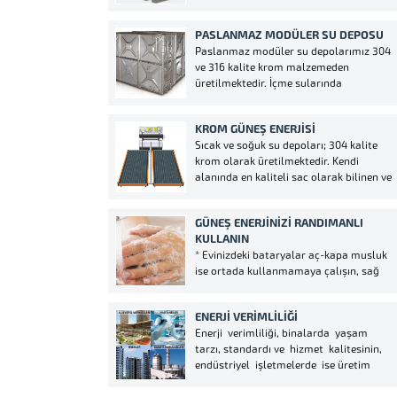
levhaların sıcak preslenme yöntemi ile
yüksek basınçla birlikte oluşan sıcaklık
PASLANMAZ MODÜLER SU DEPOSU
altında kürlenmesi ile üretilir. Paneller
Paslanmaz modüler su depolarımız 304
yüksek tonajlı presler makineların 150°C
ve 316 kalite krom malzemeden
dereceyle ısıtılmış kalıplarda imalatı
üretilmektedir. İçme sularında
yapılmaktadır. Kullanılan...
kullanılacak krom depolar genellikle
304 kalite krom sac tercih edilmektedir.
KROM GÜNEŞ ENERJISI
Kimyasal bileşeni %18 krom ve %8 nikel
Sıcak ve soğuk su depoları; 304 kalite
içerdiği için korozyona karşı daha
krom olarak üretilmektedir. Kendi
dirençli olmaktadır.
alanında en kaliteli sac olarak bilinen ve
muhteviyatında demir alışımı olmayan,
mıknatıs tutmayan 304 kalite krom
GÜNEŞ ENERJINIZI RANDIMANLI
depolarımız granit sac, galvanizli sac ve
KULLANIN
benzeri malzemelere oranla
* Evinizdeki bataryalar aç-kapa musluk
kıyaslanamaz derecede uzun
ise ortada kullanmamaya çalışın, sağ
ömürlüdür....
da yada solda kullanmaya çalışın.
Ortada kullanırsanız alacağınız enerjinin
ENERJI VERIMLILIĞI
verimi düşecektir. Kışları yeteri kadar su
Enerji verimliliği, binalarda yaşam
alamazsınız. * Güneş Enerjisinin suyunu
tarzı, standardı ve hizmet kalitesinin,
sık sık kullanırsanız eğer bir tabak, bir
endüstriyel işletmelerde ise üretim
bardak, bir kaşık,...
kalitesi ve miktarının düşüşüne yol