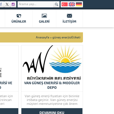
ÜRÜNLER
GALERI
İLETIŞIM
Anasayfa
»
güneş enerjisiEtiketi
JİSİ VE
VAN GÜNEŞ ENERJİSİ & MODÜLER
O
DEPO
tları için
Van güneş enerji fiyatları için bizimle
 Erzincan
irtibata geçiniz. Van güneş enerjisi
eri
müşteri memnuniyetine çok önem
 önem
vermektedir. Van güneş enerjisinin
 güneş
kaliteli ürünlerini görmek için lütfen
U
DEVAMINI OKU