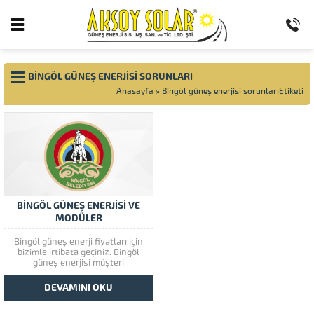
BINGÖL GÜNEŞ ENERJISI SORUNLARI
Anasayfa
»
Bingöl güneş enerjisi sorunlarıEtiketi
BİNGÖL GÜNEŞ ENERJİSİ VE
MODÜLER
Bingöl güneş enerji fiyatları için
bizimle irtibata geçiniz. Bingöl
güneş enerjisi müşteri
memnuniyetine çok önem
vermektedir. Bingöl güneş
DEVAMINI OKU
enerjisinin kaliteli ürünlerini
görmek için lütfen ürünlerimize