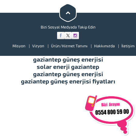
bir göz atınız. Türkiye’de başta
güney doğu olmak üzere tüm
illerimizde hizmet vermekteyiz.
Tüm soru,...
Bizi Sosyal Medyada Takip Edin
Misyon
Vizyon
Ürün/Hizmet Tanımı
Hakkımızda
İletişim
gaziantep güneş enerjisi
solar enerji gaziantep
gaziantep güneş enerjisi
gaziantep güneş enerjisi fiyatları