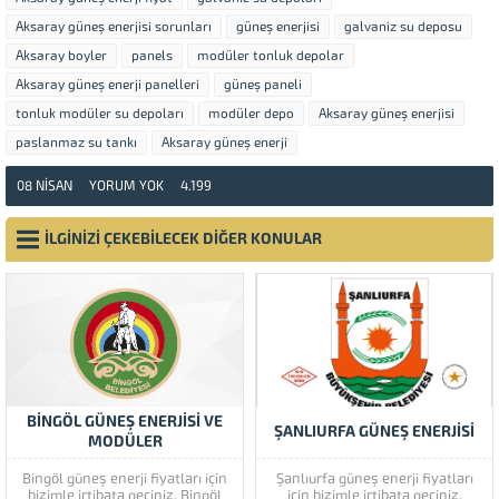
Aksaray güneş enerjisi sorunları
güneş enerjisi
galvaniz su deposu
Aksaray boyler
panels
modüler tonluk depolar
Aksaray güneş enerji panelleri
güneş paneli
tonluk modüler su depoları
modüler depo
Aksaray güneş enerjisi
paslanmaz su tankı
Aksaray güneş enerji
08 NISAN
YORUM YOK
4.199
İLGİNİZİ ÇEKEBİLECEK DİĞER KONULAR
BİNGÖL GÜNEŞ ENERJİSİ VE
ŞANLIURFA GÜNEŞ ENERJISI
MODÜLER
Bingöl güneş enerji fiyatları için
Şanlıurfa güneş enerji fiyatları
bizimle irtibata geçiniz. Bingöl
için bizimle irtibata geçiniz.