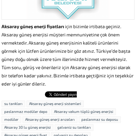
Aksaray güneş enerji fiyatları
için bizimle irtibata geçiniz.
Aksaray güneş enerjisi müşteri memnuniyetine çok önem
vermektedir. Aksaray güneş enerjisinin kaliteli ürünlerini
görmek için lütfen ürünlerimize bir göz atınız. Türkiye’de başta
güney doğu olmak üzere tüm illerimizde hizmet vermekteyiz.
Tüm soru, görüş ve önerileriz için Aksaray güneş enerjisi olarak
bir telefon kadar yakınız. Bizimle irtibata geçtiğiniz için teşekkür
eder iyi günler dileriz.
su tankları
Aksaray güneş enerji sistemleri
paslanmaz modüler depo
Aksaray vakum tüplü güneş enerjisi
modüler
Aksaray güneş enerji arızaları
paslanmaz su deposu
Aksaray 30 lu güneş enerjisi
galvaniz su tankları
Aksaray güneş enerji fiyat
galvaniz su depoları