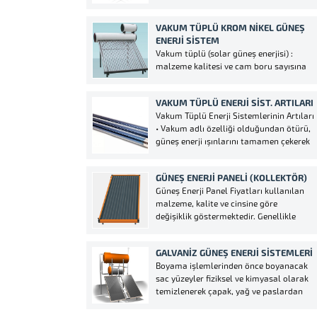
şekilde kaide betonu veya plastiği atılır.
Kaide betonu yüksekliği en az 10 cm
VAKUM TÜPLÜ KROM NIKEL GÜNEŞ
olmalıdır. Kaide yapılacak yere beton
ENERJI SISTEM
dökümü mümkün olmadığı durumlarda
Vakum tüplü (solar güneş enerjisi) :
modüler su depoları...
malzeme kalitesi ve cam boru sayısına
göre değişmektedir. Son dönemin
popüler sistemi olan güneş enerjisi
VAKUM TÜPLÜ ENERJI SIST. ARTILARI
çeşitleri genellikle, 24 Vakum tüplü
Vakum Tüplü Enerji Sistemlerinin Artıları
krom güneş enerjisi, 24 Vakum tüplü
• Vakum adlı özelliği olduğundan ötürü,
krom statik boyalı güneş enerjisi, 30
güneş enerji ışınlarını tamamen çekerek
Vakum tüplü...
kayıp ihmali soz konusu olmayacaktır,
bundan ötürü 24 saat sıcak suyunuzu
GÜNEŞ ENERJI PANELI (KOLLEKTÖR)
kullanma olanağınız doğacaktır. • Yine
Güneş Enerji Panel Fiyatları kullanılan
aynı sebeple, rüzgar, yağmur ve kar, iç
malzeme, kalite ve cinsine göre
boru...
değişiklik göstermektedir. Genellikle
kullanılan güneş enerji paneli(kollektör)
bakır, galvanizli ve çelik panel
GALVANIZ GÜNEŞ ENERJI SISTEMLERI
şeklindedir. Panel klasik güneş
Boyama işlemlerinden önce boyanacak
enerjilerinin suyu ısıtmaya yarayan
sac yüzeyler fiziksel ve kimyasal olarak
bölümüdür. Panel çeşitleri; Alüminyum
temizlenerek çapak, yağ ve paslardan
panel, Bakır panel, Siyah çelik panel,...
arındırılır. Kurutma işleminden sonra