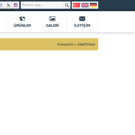
ÜRÜNLER
GALERI
İLETIŞIM
Anasayfa
»
nikelEtiketi