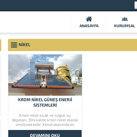
ANASAYFA
KURUMSAL
NIKEL
KROM NIKEL GÜNEŞ ENERJI
SISTEMLERI
Krom nikel sıcak ve soğuk su
depoları; 304 kalite krom nikel olarak
üretilmektedir. Kendi alanında en
kaliteli alaşım olarak bilinen ve
muhteviyatında demir alışımı
DEVAMINI OKU