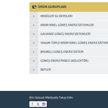
statik toz boya ile boyanır 175 °C de
fırına sokularak 50 u kalınlığında
ÜRÜN GURUPLARI
homojen bir koruyucu boya tabakası
elde edilir. Boya...
MODÜLER SU DEPOLARI
KROM NIKEL GÜNEŞ ENERJI SISTEMLERI
GALVANIZ GÜNEŞ ENERJI SISTEMLERI
VAKUM TÜPLÜ KROM NIKEL GÜNEŞ ENERJI SISTEM
BASINÇLI GÜNEŞ ENERJI SISTEM
GÜNEŞ ENERJI PANELI (KOLLEKTÖR)
BOYLER
Bizi Sosyal Medyada Takip Edin