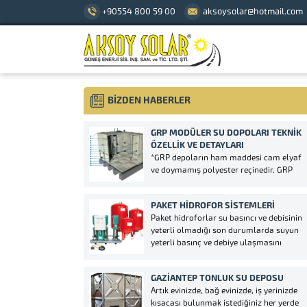
+90554 800 59 00
aksoysolar@hotmail.com
BİZDEN HABERLER
GRP MODÜLER SU DOPOLARI TEKNIK
ÖZELLIK VE DETAYLARI
*GRP depoların ham maddesi cam elyaf
ve doymamış polyester reçinedir. GRP
paneller sıcak presleme ile
üretildiğinden sağlam, kaliteli ve uzun
PAKET HIDROFOR SISTEMLERI
ömürlüdür.*GRP depo modülleri yüksek
Paket hidroforlar su basıncı ve debisinin
tonajlı preslerde sıkıştırılarak sıcak
yeterli olmadığı son durumlarda suyun
kalıpta imal edilirler. Üzerindeki
yeterli basınç ve debiye ulaşmasını
formlardan dolayı sağlamlık kazanan
sağlayan bir mekanik gereçtir. Kullanım
paneller basınca karşı çok...
alanlarına gelecek olursak eğer
GAZIANTEP TONLUK SU DEPOSU
genellikle yüksek binalarda, sulama
Artık evinizde, bağ evinizde, iş yerinizde
sistemlerinde, normal apartmanlarda,
kısacası bulunmak istediğiniz her yerde
villalarda, ev tipi hidroforu, okul tipi