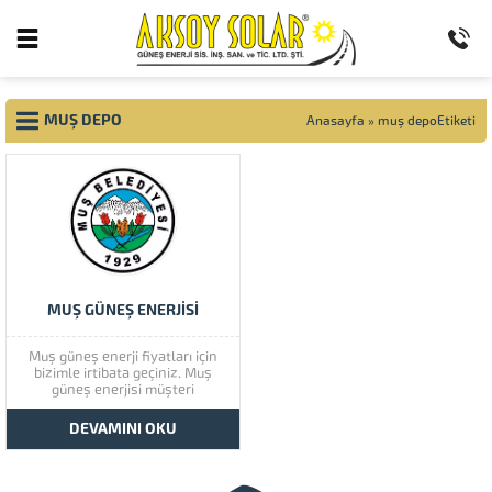
MUŞ DEPO
Anasayfa
»
muş depoEtiketi
MUŞ GÜNEŞ ENERJISI
Muş güneş enerji fiyatları için
bizimle irtibata geçiniz. Muş
güneş enerjisi müşteri
memnuniyetine çok önem
vermektedir. Muş güneş
DEVAMINI OKU
enerjisinin kaliteli ürünlerini
görmek için lütfen ürünlerimize
bir göz atınız. Türkiye’de başta
güney doğu olmak üzere tüm