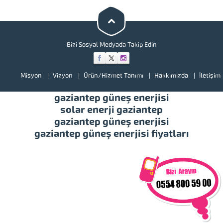
görmek için lütfen ürünlerimize
bir göz atınız. Türkiye’de başta
güney doğu olmak üzere tüm
illerimizde hizmet vermekteyiz.
Tüm soru,...
Bizi Sosyal Medyada Takip Edin
Misyon
Vizyon
Ürün/Hizmet Tanımı
Hakkımızda
İletişim
gaziantep güneş enerjisi
solar enerji gaziantep
gaziantep güneş enerjisi
gaziantep güneş enerjisi fiyatları