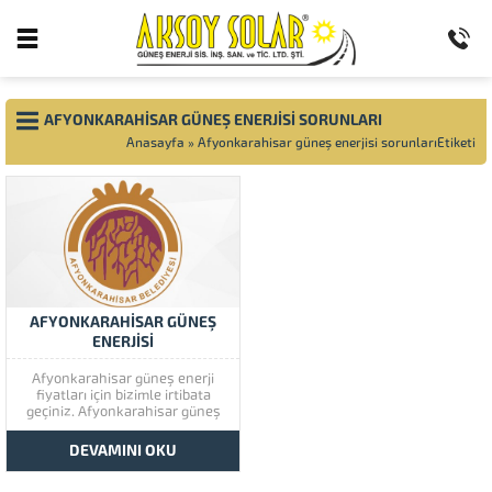
AFYONKARAHISAR GÜNEŞ ENERJISI SORUNLARI
Anasayfa
»
Afyonkarahisar güneş enerjisi sorunlarıEtiketi
AFYONKARAHİSAR GÜNEŞ
ENERJİSİ
Afyonkarahisar güneş enerji
fiyatları için bizimle irtibata
geçiniz. Afyonkarahisar güneş
enerjisi müşteri memnuniyetine
çok önem vermektedir.
DEVAMINI OKU
Afyonkarahisar güneş
enerjisinin kaliteli ürünlerini