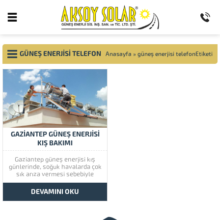
GÜNEŞ ENERJISI TELEFON
Anasayfa
»
güneş enerjisi telefonEtiketi
GAZIANTEP GÜNEŞ ENERJISI
KIŞ BAKIMI
Gaziantep güneş enerjisi kış
günlerinde, soğuk havalarda çok
sık arıza vermesi sebebiyle
sizlere gerekli hizmeti vermek
eçin kolları sıvadı. Gaziantep
DEVAMINI OKU
güneş enerji adına tüm gerekli
belgelere sahip olmakta birlikte
Kosgeb’in katkısıyla gücüne güç
katıyor. Gaziantep’te sizlere