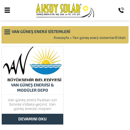
VAN GÜNEŞ ENERJI SISTEMLERI
Anasayfa
»
Van güneş enerji sistemleriEtiketi
VAN GÜNEŞ ENERJİSİ &
MODÜLER DEPO
Van güneş enerji fiyatları için
bizimle irtibata geçiniz. Van
güneş enerjisi müşteri
memnuniyetine çok önem
vermektedir. Van güneş
DEVAMINI OKU
enerjisinin kaliteli ürünlerini
görmek için lütfen ürünlerimize