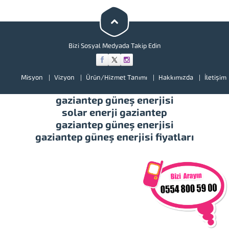
bir göz atınız. Türkiye’de başta
güney doğu olmak üzere tüm
illerimizde hizmet vermekteyiz.
Tüm soru,...
Bizi Sosyal Medyada Takip Edin
Misyon
Vizyon
Ürün/Hizmet Tanımı
Hakkımızda
İletişim
gaziantep güneş enerjisi
solar enerji gaziantep
gaziantep güneş enerjisi
gaziantep güneş enerjisi fiyatları