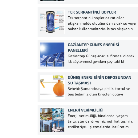
veya takviyeli su imkanı eklenerek te
ideal su kullanım imkanı sağlar. iç gövde
TEK SERPANTINLI BOYLER
3 mm kalınlığında 304 kalite krom
Tek serpantinli boyler de ısıtıcılar
çelikten imal edilmiş ve bütün bağlantı
akışkan halde olduğundan sıcak su veya
parçaları pirinç...
buhar kullanmaktadır. Isıtıcı akışkanın
yüksek ısısı büyük kesitler ve ısı aktarma
yüzeyine geniş serpantin ile kullanım
GAZIANTEP GÜNEŞ ENERJISI
alanındaki suya aktarılır. Boylerin
PANELLERI
pompası tarafından kontrol edilen
Gaziantep Güneş enerjisi firması olarak
tesisatı, sadece ve sadece ihtiyaç...
ilk söylenmesi gereken şey tabi ki
faydalarıdır. Faydalarının en başında
gelen bu Güneş enerjisinin hiçbir zaman
GÜNEŞ ENERJISININ DEPOSUNDAN
bitmeyecek olmasıdır. Günümüzde çok
SU TAŞMASI
sık kullanılan doğalgaz ve petrol gibi
Sebebi: Şamandıraya pislik, tortul ve
enerji türleri sonraki zamanlarda
baş belamız olan kireçten dolayı
tükenebilir. Fakat güneş ile elde...
şamandıra girişini kapatmıştır.
Şamandıranın hareket kolu kırılmış
ENERJI VERIMLILIĞI
olabilir. Şamandıra topu çıkmış olabilir.
Enerji verimliliği, binalarda yaşam
Çekvalf arızalanmıştır ya da pislik,
tarzı, standardı ve hizmet kalitesinin,
tortu, veya kireç yapışmıştır. Eğer
endüstriyel işletmelerde ise üretim
enerjiniz belirli bir süre kullanılmamış
kalitesi ve miktarının düşüşüne yol
ise çekvalfın içindeki...