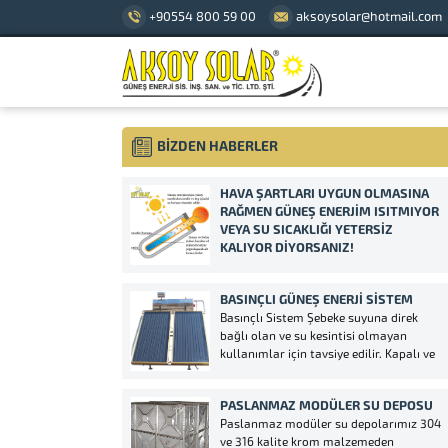
+90554 800 59 00
aksoysolar@hotmail.com
BİZDEN HABERLER
HAVA ŞARTLARI UYGUN OLMASINA
RAĞMEN GÜNEŞ ENERJIM ISITMIYOR
VEYA SU SICAKLIĞI YETERSIZ
KALIYOR DIYORSANIZ!
Güneş enerjiniz ısıtmıyor ise; Sebepleri:
Güneş enerjisinin panellerini (kollektör)
BASINÇLI GÜNEŞ ENERJI SISTEM
kontrol ediniz! Bir sızıntı veya ve ya
Basınçlı Sistem Şebeke suyuna direk
kaçak olup olmadığına bakınız! Çözüm:
bağlı olan ve su kesintisi olmayan
Camların üzeri hava koşullarından
kullanımlar için tavsiye edilir. Kapalı ve
dolayı çamur veya toz olmuşsa
açık devre olmak üzere ikiye ayrılır.
temizleyiniz! Herhangi bir su sızıntısı ve
Kapalı devre dediğimiz sistem antifirizli
ya çıkmış parça varsa...
PASLANMAZ MODÜLER SU DEPOSU
sistemdir. Açık devre sistemimiz ise
Paslanmaz modüler su depolarımız 304
antifiriz koyma derdi bulunmayan bir
ve 316 kalite krom malzemeden
sistemdir. Doğal...