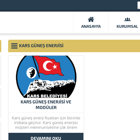
ANASAYFA
KURUMSAL
KARS GÜNEŞ ENERJISI
KARS GÜNEŞ ENERJİSİ VE
MODÜLER
Kars güneş enerji fiyatları için bizimle
irtibata geçiniz. Kars güneş enerjisi
müşteri memnuniyetine çok önem
vermektedir. Kars güneş enerjisinin
kaliteli ürünlerini görmek için lütfen
DEVAMINI OKU