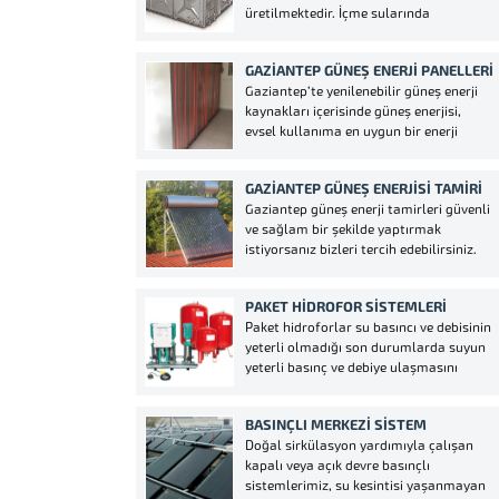
üretilmektedir. İçme sularında
kullanılacak krom depolar genellikle
304 kalite krom sac tercih edilmektedir.
GAZIANTEP GÜNEŞ ENERJI PANELLERI
Kimyasal bileşeni %18 krom ve %8 nikel
Gaziantep’te yenilenebilir güneş enerji
içerdiği için korozyona karşı daha
kaynakları içerisinde güneş enerjisi,
dirençli olmaktadır.
evsel kullanıma en uygun bir enerji
kaynağıdır. Güvenli ve çok ucuz bir enerji
kaynağı olan güneş enerjisini, Gaziantep
GAZIANTEP GÜNEŞ ENERJISI TAMIRI
Güneş Kollektörleri vasıtası ile
Gaziantep güneş enerji tamirleri güvenli
evlerimizde şu amaçlar için
ve sağlam bir şekilde yaptırmak
kullanabiliriz; 1– Evinizde kullanılan
istiyorsanız bizleri tercih edebilirsiniz.
suyun ısıtılması...
Gaziantep güneş enerji sektöründe
yıllardır vermiş olduğumuz
PAKET HIDROFOR SISTEMLERI
hizmetlerimizi bizleri takip ederek
Paket hidroforlar su basıncı ve debisinin
görebilirsiniz. Gaziantep güneş enerji
yeterli olmadığı son durumlarda suyun
arızaları tespit ederek sizlere bilgi
yeterli basınç ve debiye ulaşmasını
aktarmaktayız eğer fiyatlarımızı kabul
sağlayan bir mekanik gereçtir. Kullanım
ederseniz sağlam...
alanlarına gelecek olursak eğer
BASINÇLI MERKEZI SISTEM
genellikle yüksek binalarda, sulama
Doğal sirkülasyon yardımıyla çalışan
sistemlerinde, normal apartmanlarda,
kapalı veya açık devre basınçlı
villalarda, ev tipi hidroforu, okul tipi
sistemlerimiz, su kesintisi yaşanmayan
hidroforu, hastane...