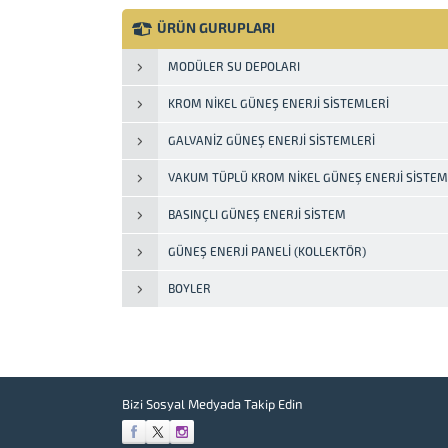
açmadan, birim hizmet veya ürün
miktarı başına enerji tüketiminin
ÜRÜN GURUPLARI
azaltılmasıdır. Isıtma, aydınlatma ve
ulaşım ihtiyaçlarımızı doğal olarak
MODÜLER SU DEPOLARI
karşılarken, elektrikli ev eşyalarımızı
kullanırken, kısacası neredeyse...
KROM NIKEL GÜNEŞ ENERJI SISTEMLERI
GALVANIZ GÜNEŞ ENERJI SISTEMLERI
VAKUM TÜPLÜ KROM NIKEL GÜNEŞ ENERJI SISTEM
BASINÇLI GÜNEŞ ENERJI SISTEM
GÜNEŞ ENERJI PANELI (KOLLEKTÖR)
BOYLER
Bizi Sosyal Medyada Takip Edin