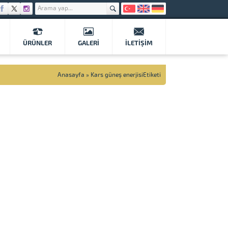
ÜRÜNLER
GALERI
İLETIŞIM
Anasayfa
»
Kars güneş enerjisiEtiketi