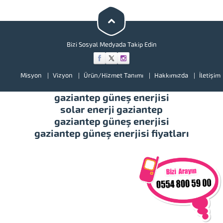
teşvik belgelerinde KDV
muafiyetleri ve gümrük vergisi
muafiyetleri verilmekte. Ayrıca
devlet güneş enerjisinden elde
edilen elektriği satın...
Bizi Sosyal Medyada Takip Edin
Misyon
Vizyon
Ürün/Hizmet Tanımı
Hakkımızda
İletişim
gaziantep güneş enerjisi
solar enerji gaziantep
gaziantep güneş enerjisi
gaziantep güneş enerjisi fiyatları