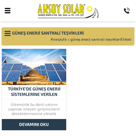
GÜNEŞ ENERJI SANTRALI TEŞVIKLERI
Anasayfa
»
güneş enerji santrali teşvikleriEtiketi
TÜRKIYE’DE GÜNEŞ ENERJI
SISTEMLERINE VERILEN
TEŞVIKLER
Ülkemizde bu denli yatırım
yapmak isteyen girişimcilerin
desteklenmesine yönelik
yatırımlar, teşvik belgesi,
lisanslar, gerekli izinler
DEVAMINI OKU
alındıktan hemen sonra ilgili
kanun hükümleri esas alınarak