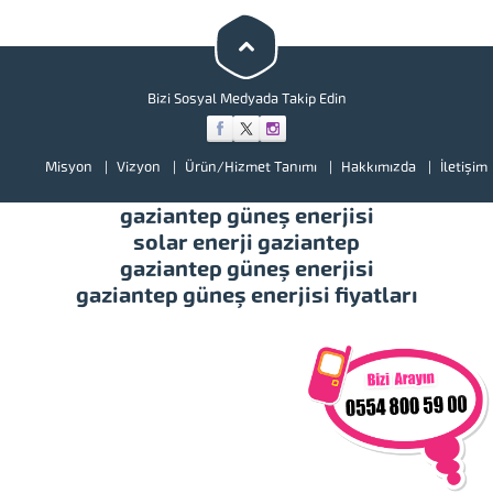
bir göz atınız. Türkiye’de başta
güney doğu olmak üzere tüm
illerimizde hizmet vermekteyiz.
Tüm soru,...
Bizi Sosyal Medyada Takip Edin
Misyon
Vizyon
Ürün/Hizmet Tanımı
Hakkımızda
İletişim
gaziantep güneş enerjisi
solar enerji gaziantep
gaziantep güneş enerjisi
gaziantep güneş enerjisi fiyatları