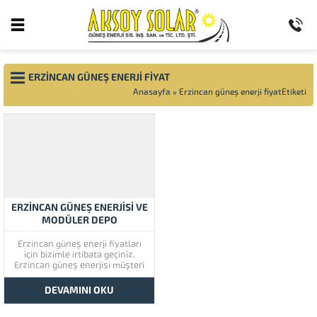
ERZINCAN GÜNEŞ ENERJI FIYAT
Anasayfa
»
Erzincan güneş enerji fiyatEtiketi
ERZİNCAN GÜNEŞ ENERJİSİ VE
MODÜLER DEPO
Erzincan güneş enerji fiyatları
için bizimle irtibata geçiniz.
Erzincan güneş enerjisi müşteri
memnuniyetine çok önem
vermektedir. Erzincan güneş
DEVAMINI OKU
enerjisinin kaliteli ürünlerini
görmek için lütfen ürünlerimize