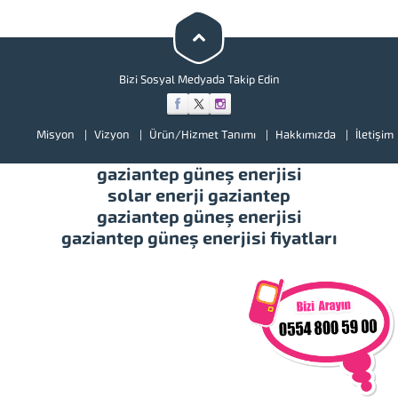
kalite krom çelikten imal edilmiş
ve bütün bağlantı parçaları
pirinç...
Bizi Sosyal Medyada Takip Edin
Misyon
Vizyon
Ürün/Hizmet Tanımı
Hakkımızda
İletişim
gaziantep güneş enerjisi
solar enerji gaziantep
gaziantep güneş enerjisi
gaziantep güneş enerjisi fiyatları