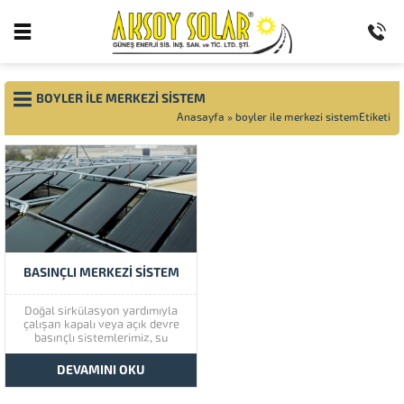
BOYLER ILE MERKEZI SISTEM
Anasayfa
»
boyler ile merkezi sistemEtiketi
BASINÇLI MERKEZI SISTEM
Doğal sirkülasyon yardımıyla
çalışan kapalı veya açık devre
basınçlı sistemlerimiz, su
kesintisi yaşanmayan veya
takviyeli su imkanı eklenerek te
DEVAMINI OKU
ideal su kullanım imkanı sağlar.
iç gövde 3 mm kalınlığında 304