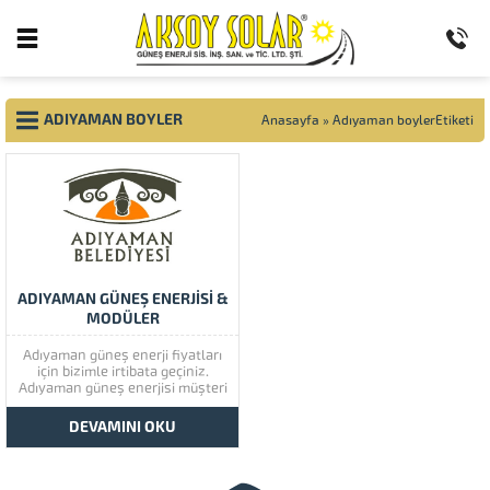
ADIYAMAN BOYLER
Anasayfa
»
Adıyaman boylerEtiketi
ADIYAMAN GÜNEŞ ENERJİSİ &
MODÜLER
Adıyaman güneş enerji fiyatları
için bizimle irtibata geçiniz.
Adıyaman güneş enerjisi müşteri
memnuniyetine çok önem
vermektedir. Adıyaman güneş
DEVAMINI OKU
enerjisinin kaliteli ürünlerini
görmek için lütfen ürünlerimize
bir göz atınız. Türkiye’de başta
güney doğu olmak üzere tüm