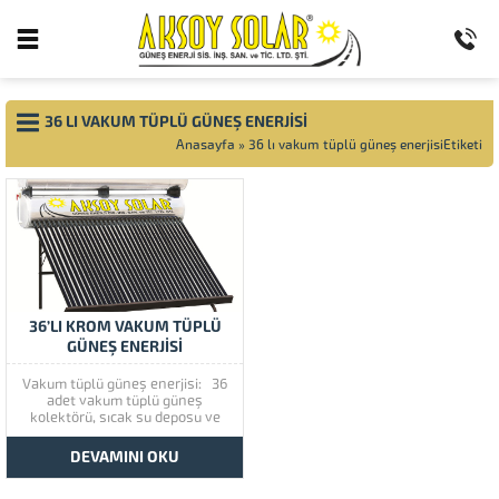
36 LI VAKUM TÜPLÜ GÜNEŞ ENERJISI
Anasayfa
»
36 lı vakum tüplü güneş enerjisiEtiketi
36’LI KROM VAKUM TÜPLÜ
GÜNEŞ ENERJISI
Vakum tüplü güneş enerjisi: 36
adet vakum tüplü güneş
kolektörü, sıcak su deposu ve
soğuk su deposu olan güneş
enerjisi su ısıtma sistemidir.
DEVAMINI OKU
Vakum tüplü enerji teknolojisi
bugün piyasada geleneksel emici