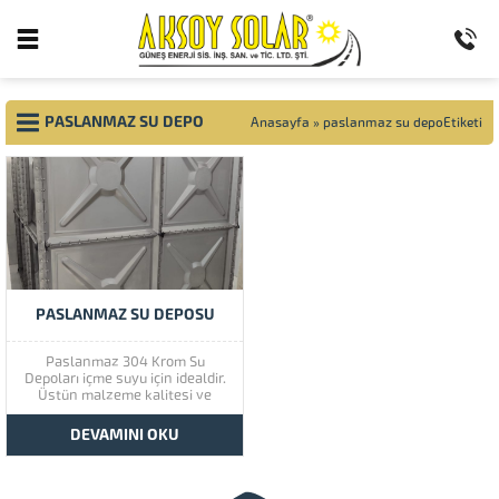
PASLANMAZ SU DEPO
Anasayfa
»
paslanmaz su depoEtiketi
PASLANMAZ SU DEPOSU
Paslanmaz 304 Krom Su
Depoları içme suyu için idealdir.
Üstün malzeme kalitesi ve
özellikleri, ışık geçirmeyen yapısı
ile pürüzsüz ve tertemiz iç
DEVAMINI OKU
yüzeyi sayesinde su içerisinde
bakteri, yosun, mantar ve alg
gelişimi görülemez.Paslanmaz
su depoları, plastik tabanlı