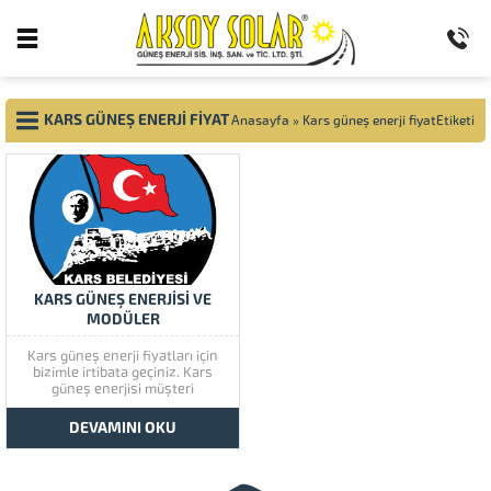
KARS GÜNEŞ ENERJI FIYAT
Anasayfa
»
Kars güneş enerji fiyatEtiketi
KARS GÜNEŞ ENERJİSİ VE
MODÜLER
Kars güneş enerji fiyatları için
bizimle irtibata geçiniz. Kars
güneş enerjisi müşteri
memnuniyetine çok önem
vermektedir. Kars güneş
DEVAMINI OKU
enerjisinin kaliteli ürünlerini
görmek için lütfen ürünlerimize
bir göz atınız. Türkiye’de başta
güney doğu olmak üzere tüm