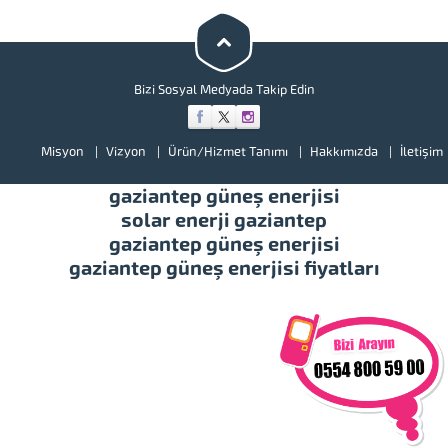
bir göz atınız. Türkiye’de başta
güney doğu olmak üzere tüm
illerimizde hizmet vermekteyiz.
Tüm soru,...
Bizi Sosyal Medyada Takip Edin
Misyon
Vizyon
Ürün/Hizmet Tanımı
Hakkımızda
İletişim
gaziantep güneş enerjisi
solar enerji gaziantep
gaziantep güneş enerjisi
gaziantep güneş enerjisi fiyatları