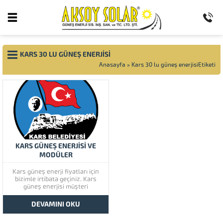
KARS 30 LU GÜNEŞ ENERJISI
Anasayfa
»
Kars 30 lu güneş enerjisiEtiketi
KARS GÜNEŞ ENERJİSİ VE
MODÜLER
Kars güneş enerji fiyatları için
bizimle irtibata geçiniz. Kars
güneş enerjisi müşteri
memnuniyetine çok önem
vermektedir. Kars güneş
DEVAMINI OKU
enerjisinin kaliteli ürünlerini
görmek için lütfen ürünlerimize