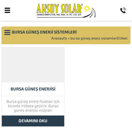
BURSA GÜNEŞ ENERJI SISTEMLERI
Anasayfa
»
bursa güneş enerji sistemleriEtiketi
BURSA GÜNEŞ ENERJISI
Bursa güneş enerji fiyatları için
bizimle irtibata geçiniz. Bursa
güneş enerjisi müşteri
memnuniyetine çok önem
vermektedir. Bursa güneş
DEVAMINI OKU
enerjisinin kaliteli ürünlerini
görmek için lütfen ürünlerimize