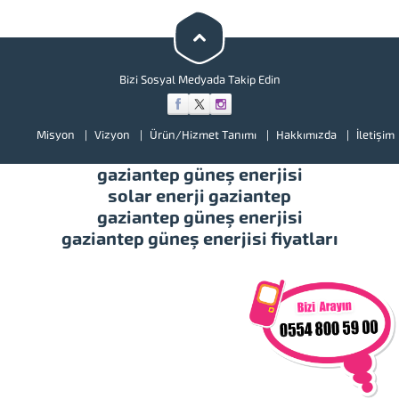
bir göz atınız. Türkiye’de başta
güney doğu olmak üzere tüm
illerimizde hizmet vermekteyiz.
Tüm soru,...
Bizi Sosyal Medyada Takip Edin
Misyon
Vizyon
Ürün/Hizmet Tanımı
Hakkımızda
İletişim
gaziantep güneş enerjisi
solar enerji gaziantep
gaziantep güneş enerjisi
gaziantep güneş enerjisi fiyatları