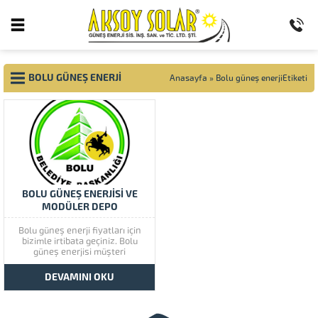
BOLU GÜNEŞ ENERJI
Anasayfa
»
Bolu güneş enerjiEtiketi
BOLU GÜNEŞ ENERJİSİ VE
MODÜLER DEPO
Bolu güneş enerji fiyatları için
bizimle irtibata geçiniz. Bolu
güneş enerjisi müşteri
memnuniyetine çok önem
vermektedir. Bolu güneş
DEVAMINI OKU
enerjisinin kaliteli ürünlerini
görmek için lütfen ürünlerimize
bir göz atınız. Türkiye’de başta
güney doğu olmak üzere tüm