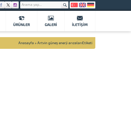
ÜRÜNLER
GALERI
İLETIŞIM
Anasayfa
»
Artvin güneş enerji arızalarıEtiketi