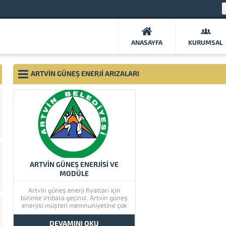
ANASAYFA
KURUMSAL
ARTVIN GÜNEŞ ENERJI ARIZALARI
ARTVİN GÜNEŞ ENERJİSİ VE
MODÜLE
Artvin güneş enerji fiyatları için
bizimle irtibata geçiniz. Artvin güneş
enerjisi müşteri memnuniyetine çok
önem vermektedir. Artvin güneş
enerjisinin kaliteli ürünlerini görmek
DEVAMINI OKU