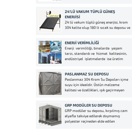
anlamda enerji tasarrufu sağlamak
Siz kendi deponuzu istediğiniz
maksadıyla devrelerdeki frekans
özelliklerde,ebatlarda ve...
24’LÜ VAKUM TÜPLÜ GÜNEŞ
ayarlarını düzenleyen cihazlara inverter
ENERJISI
adı verilmektedir. Alternatif akımı doğru
24 lü vakum tüplü güneş enerjisi, krom
akıma, doğru akımı ise alternatif akıma
304 kalite olup 180 lt sıcak su deposu ve
çeviren aynı zamanda 3 fazlı çalışma...
40 lt soğuk su deposu aynı zamanda 180
lt soğuk su deposu da opsiyonlu olarak
ENERJI VERIMLILIĞI
eklenmektedir. Gaziantep ve çevre
Enerji verimliliği, binalarda yaşam
illerimiz başta olmak üzere tüm...
tarzı, standardı ve hizmet kalitesinin,
endüstriyel işletmelerde ise üretim
kalitesi ve miktarının düşüşüne yol
açmadan, birim hizmet veya ürün
PASLANMAZ SU DEPOSU
miktarı başına enerji tüketiminin
Paslanmaz 304 Krom Su Depoları içme
azaltılmasıdır. Isıtma, aydınlatma ve
suyu için idealdir. Üstün malzeme
ulaşım ihtiyaçlarımızı doğal olarak
kalitesi ve özellikleri, ışık geçirmeyen
karşılarken, elektrikli ev eşyalarımızı
yapısı ile pürüzsüz ve tertemiz iç yüzeyi
kullanırken, kısacası neredeyse...
sayesinde su içerisinde bakteri, yosun,
GRP MODÜLER SU DEPOSU
mantar ve alg gelişimi
GRP modüler su deposu, kırpılmış cam
görülemez.Paslanmaz su depoları,
elyafla takviye edilerek doymamış
plastik tabanlı malzemelerde bulunan
polyester reçineden elde edilen
kanserojen...
levhaların sıcak preslenme yöntemi ile