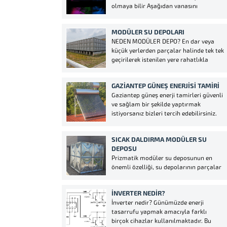
olmaya bilir Aşağıdan vanasını
alınmış tüplerin...
kapatmış olabilirsiniz Kullanılan
şamandıranın içine tortu veya pislikten
MODÜLER SU DEPOLARI
dolayı tıkanmış olabilir Güneş enerji
NEDEN MODÜLER DEPO? En dar veya
içerisinde hava yapmış veyahut
küçük yerlerden parçalar halinde tek tek
vakumlama yapmış olabilir. Çözüm:
geçirilerek istenilen yere rahatlıkla
Çatıdaki veya damdaki güneş enerjinizin
monte etme imkanı sunan bir sistemdir.
üstteki soğuk su tankının...
Tüm parçaları özenle fabrika
GAZIANTEP GÜNEŞ ENERJISI TAMIRI
şartlarında üretildiğinden dolayı çok
Gaziantep güneş enerji tamirleri güvenli
uzun yıllar bakım gerektirmeden temiz
ve sağlam bir şekilde yaptırmak
ve hijyenik bir şekilde kullanılabilir. Uzun
istiyorsanız bizleri tercih edebilirsiniz.
ömürlü...
Gaziantep güneş enerji sektöründe
yıllardır vermiş olduğumuz
SICAK DALDIRMA MODÜLER SU
hizmetlerimizi bizleri takip ederek
DEPOSU
görebilirsiniz. Gaziantep güneş enerji
Prizmatik modüler su deposunun en
arızaları tespit ederek sizlere bilgi
önemli özelliği, su depolarının parçalar
aktarmaktayız eğer fiyatlarımızı kabul
halinde tek tek nakledilerek,
ederseniz sağlam...
kullanılacağı yerde birleştirilebilir
İNVERTER NEDIR?
olmasıdır. İhtiyaç duyulduğunda depo
İnverter nedir? Günümüzde enerji
hacminin yerinde arttırılabilir veya
tasarrufu yapmak amacıyla farklı
demonte edilerek başka bir yerde
birçok cihazlar kullanılmaktadır. Bu
kolaylıkla yeniden montajı mümkündür.