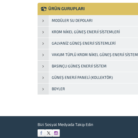
yüksek basınçla birlikte oluşan sıcaklık
altında kürlenmesi ile üretilir. Paneller
ÜRÜN GURUPLARI
yüksek tonajlı presler makineların 150°C
dereceyle ısıtılmış kalıplarda imalatı
MODÜLER SU DEPOLARI
yapılmaktadır. Kullanılan...
KROM NIKEL GÜNEŞ ENERJI SISTEMLERI
GALVANIZ GÜNEŞ ENERJI SISTEMLERI
VAKUM TÜPLÜ KROM NIKEL GÜNEŞ ENERJI SISTEM
BASINÇLI GÜNEŞ ENERJI SISTEM
GÜNEŞ ENERJI PANELI (KOLLEKTÖR)
BOYLER
Bizi Sosyal Medyada Takip Edin