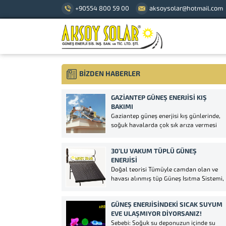
+90554 800 59 00
aksoysolar@hotmail.com
BİZDEN HABERLER
GAZIANTEP GÜNEŞ ENERJISI KIŞ
BAKIMI
Gaziantep güneş enerjisi kış günlerinde,
soğuk havalarda çok sık arıza vermesi
sebebiyle sizlere gerekli hizmeti vermek
eçin kolları sıvadı. Gaziantep güneş
30’LU VAKUM TÜPLÜ GÜNEŞ
enerji adına tüm gerekli belgelere sahip
ENERJISI
olmakta birlikte Kosgeb’in katkısıyla
Doğal teorisi Tümüyle camdan olan ve
gücüne güç katıyor. Gaziantep’te sizlere
havası alınmış tüp Güneş Isıtma Sistemi,
daha iyi hizmet vererek...
yüksek emme ve film tabakalarının
düşük yaylım oranları sayesinde güneş
GÜNEŞ ENERJISINDEKI SICAK SUYUM
enerjisini ısı enerjisine dönüştürür.
EVE ULAŞMIYOR DIYORSANIZ!
Sistemin verimli çalışması için ilave bir
Sebebi: Soğuk su deponuzun içinde su
güç kaynağına hiç gerek yoktur. Havası