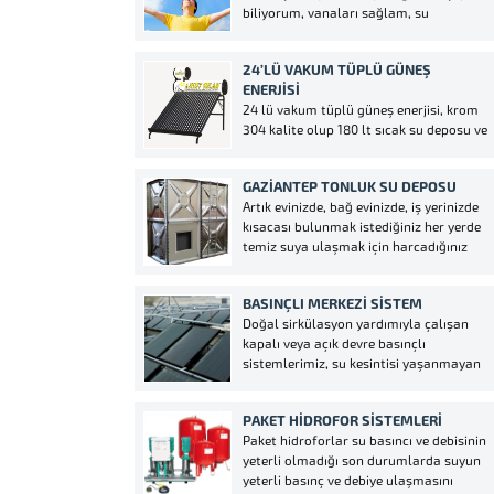
biliyorum, vanaları sağlam, su
kaçırmıyor, evde su kullanmıyorum, ama
sıcak su alamıyorum diyorsanız,
24’LÜ VAKUM TÜPLÜ GÜNEŞ
yapılacak tek bir işlem vardır. Güneş
ENERJISI
enerjisinin ısıtıp ısıtmadığını anlamak
24 lü vakum tüplü güneş enerjisi, krom
için, yapılacak tek bir şey vardır. *
304 kalite olup 180 lt sıcak su deposu ve
Havanın güneşli,...
40 lt soğuk su deposu aynı zamanda 180
lt soğuk su deposu da opsiyonlu olarak
GAZIANTEP TONLUK SU DEPOSU
eklenmektedir. Gaziantep ve çevre
Artık evinizde, bağ evinizde, iş yerinizde
illerimiz başta olmak üzere tüm...
kısacası bulunmak istediğiniz her yerde
temiz suya ulaşmak için harcadığınız
zaman, yakıt, emek ve paranızdan
tasarruf etmek ister misiniz? Tabi ki evet
BASINÇLI MERKEZI SISTEM
ise cevabınız bizimle iletişime geçmeniz
Doğal sirkülasyon yardımıyla çalışan
yeterli. Temizlenebilir bir depoya sahip
kapalı veya açık devre basınçlı
olacaksınız. Ürettiğimiz...
sistemlerimiz, su kesintisi yaşanmayan
veya takviyeli su imkanı eklenerek te
ideal su kullanım imkanı sağlar. iç gövde
PAKET HIDROFOR SISTEMLERI
3 mm kalınlığında 304 kalite krom
Paket hidroforlar su basıncı ve debisinin
çelikten imal edilmiş ve bütün bağlantı
yeterli olmadığı son durumlarda suyun
parçaları pirinç...
yeterli basınç ve debiye ulaşmasını