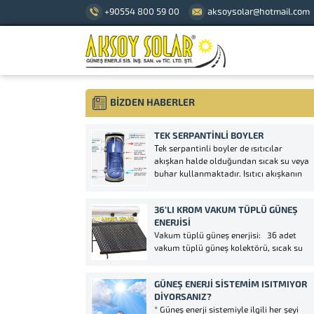
+90554 800 59 00
aksoysolar@hotmail.com
BİZDEN HABERLER
TEK SERPANTINLI BOYLER
Tek serpantinli boyler de ısıtıcılar
akışkan halde olduğundan sıcak su veya
buhar kullanmaktadır. Isıtıcı akışkanın
yüksek ısısı büyük kesitler ve ısı aktarma
yüzeyine geniş serpantin ile kullanım
36’LI KROM VAKUM TÜPLÜ GÜNEŞ
alanındaki suya aktarılır. Boylerin
ENERJISI
pompası tarafından kontrol edilen
Vakum tüplü güneş enerjisi: 36 adet
tesisatı, sadece ve sadece ihtiyaç...
vakum tüplü güneş kolektörü, sıcak su
deposu ve soğuk su deposu olan güneş
enerjisi su ısıtma sistemidir. Vakum
GÜNEŞ ENERJI SISTEMIM ISITMIYOR
tüplü enerji teknolojisi bugün piyasada
DIYORSANIZ?
geleneksel emici adı altında daha iyi
* Güneş enerji sistemiyle ilgili her şeyi
performans sunar. Bu...