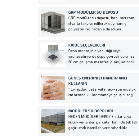
sağlayan bir mekanik gereçtir. Kullanım
alanlarına gelecek olursak eğer
GRP MODÜLER SU DEPOSU
genellikle yüksek binalarda, sulama
GRP modüler su deposu, kırpılmış cam
sistemlerinde, normal apartmanlarda,
elyafla takviye edilerek doymamış
villalarda, ev tipi hidroforu, okul tipi
polyester reçineden elde edilen
hidroforu, hastane...
levhaların sıcak preslenme yöntemi ile
yüksek basınçla birlikte oluşan sıcaklık
KAİDE SEÇENEKLERİ
altında kürlenmesi ile üretilir. Paneller
Depo montajının yapıldığı veya
yüksek tonajlı presler makineların 150°C
yapılacağı yerde depo çevresinde en az
dereceyle ısıtılmış kalıplarda imalatı
50 cm çalışma mesafesi(alanı) kalacak
yapılmaktadır. Kullanılan...
şekilde kaide betonu veya plastiği atılır.
Kaide betonu yüksekliği en az 10 cm
GÜNEŞ ENERJINIZI RANDIMANLI
olmalıdır. Kaide yapılacak yere beton
KULLANIN
dökümü mümkün olmadığı durumlarda
* Evinizdeki bataryalar aç-kapa musluk
modüler su depoları...
ise ortada kullanmamaya çalışın, sağ
da yada solda kullanmaya çalışın.
Ortada kullanırsanız alacağınız enerjinin
MODÜLER SU DEPOLARI
verimi düşecektir. Kışları yeteri kadar su
NEDEN MODÜLER DEPO? En dar veya
alamazsınız. * Güneş Enerjisinin suyunu
küçük yerlerden parçalar halinde tek tek
sık sık kullanırsanız eğer bir tabak, bir
geçirilerek istenilen yere rahatlıkla
bardak, bir kaşık,...
monte etme imkanı sunan bir sistemdir.