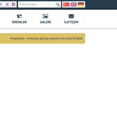
ÜRÜNLER
GALERI
İLETIŞIM
Anasayfa
»
Antalya güneş enerjisi sorunlarıEtiketi