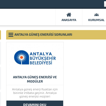
ANASAYFA
KURUMSAL
ANTALYA GÜNEŞ ENERJISI SORUNLARI
ANTALYA GÜNEŞ ENERJİSİ VE
MODÜLER
Antalya güneş enerji fiyatları için
bizimle irtibata geçiniz. Antalya
güneş enerjisi müşteri
memnuniyetine çok önem
vermektedir. Antalya güneş
DEVAMINI OKU