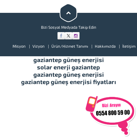
bir göz atınız. Türkiye’de başta
güney doğu olmak üzere tüm
illerimizde hizmet vermekteyiz.
Tüm soru,...
Bizi Sosyal Medyada Takip Edin
Misyon
Vizyon
Ürün/Hizmet Tanımı
Hakkımızda
İletişim
gaziantep güneş enerjisi
solar enerji gaziantep
gaziantep güneş enerjisi
gaziantep güneş enerjisi fiyatları