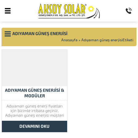
ADIYAMAN GÜNEŞ ENERJISI
Anasayfa
»
Adıyaman güneş enerjisiEtiketi
ADIYAMAN GÜNEŞ ENERJİSİ &
MODÜLER
Adıyaman güneş enerji fiyatları
için bizimle irtibata geçiniz.
Adıyaman güneş enerjisi müşteri
memnuniyetine çok önem
vermektedir. Adıyaman güneş
DEVAMINI OKU
enerjisinin kaliteli ürünlerini
görmek için lütfen ürünlerimize