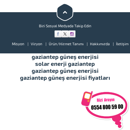
bir göz atınız. Türkiye’de başta
güney doğu olmak üzere tüm
illerimizde hizmet vermekteyiz.
Tüm soru,...
Bizi Sosyal Medyada Takip Edin
Misyon
Vizyon
Ürün/Hizmet Tanımı
Hakkımızda
İletişim
gaziantep güneş enerjisi
solar enerji gaziantep
gaziantep güneş enerjisi
gaziantep güneş enerjisi fiyatları