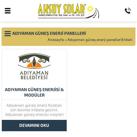
ADIYAMAN GÜNEŞ ENERJI PANELLERI
Anasayfa
»
Adıyaman güneş enerji panelleriEtiketi
ADIYAMAN GÜNEŞ ENERJİSİ &
MODÜLER
Adıyaman güneş enerji fiyatları
için bizimle irtibata geçiniz.
Adıyaman güneş enerjisi müşteri
memnuniyetine çok önem
vermektedir. Adıyaman güneş
DEVAMINI OKU
enerjisinin kaliteli ürünlerini
görmek için lütfen ürünlerimize