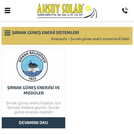
ŞIRNAK GÜNEŞ ENERJI SISTEMLERI
Anasayfa
»
Şırnak güneş enerji sistemleriEtiketi
ŞIRNAK GÜNEŞ ENERJİSİ VE
MODÜLER
Şırnak güneş enerji fiyatları için
bizimle irtibata geçiniz. Şırnak
güneş enerjisi müşteri
memnuniyetine çok önem
vermektedir. Şırnak güneş
DEVAMINI OKU
enerjisinin kaliteli ürünlerini
görmek için lütfen ürünlerimize