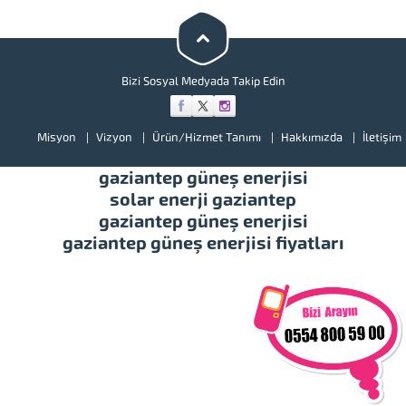
bir göz atınız. Türkiye’de başta
güney doğu olmak üzere tüm
illerimizde hizmet vermekteyiz.
Tüm soru,...
Bizi Sosyal Medyada Takip Edin
Misyon
Vizyon
Ürün/Hizmet Tanımı
Hakkımızda
İletişim
gaziantep güneş enerjisi
solar enerji gaziantep
gaziantep güneş enerjisi
gaziantep güneş enerjisi fiyatları