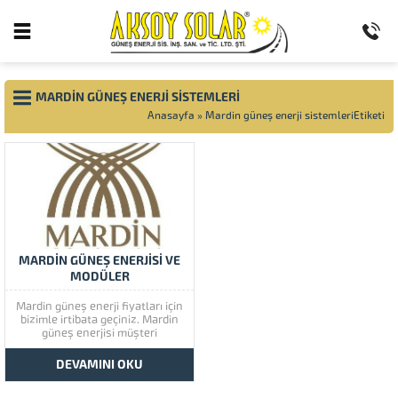
MARDIN GÜNEŞ ENERJI SISTEMLERI
Anasayfa
»
Mardin güneş enerji sistemleriEtiketi
MARDİN GÜNEŞ ENERJİSİ VE
MODÜLER
Mardin güneş enerji fiyatları için
bizimle irtibata geçiniz. Mardin
güneş enerjisi müşteri
memnuniyetine çok önem
vermektedir. Mardin güneş
DEVAMINI OKU
enerjisinin kaliteli ürünlerini
görmek için lütfen ürünlerimize