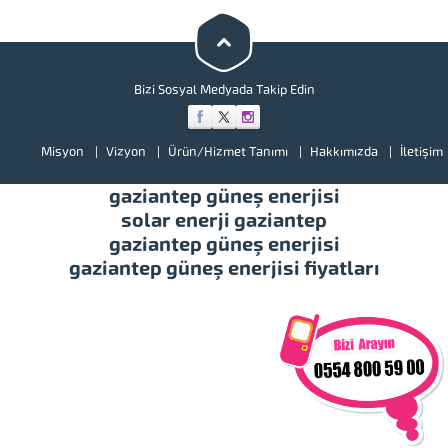
bir göz atınız. Türkiye’de başta
güney doğu olmak üzere tüm
illerimizde hizmet vermekteyiz.
Tüm soru,...
Bizi Sosyal Medyada Takip Edin
Misyon
Vizyon
Ürün/Hizmet Tanımı
Hakkımızda
İletişim
gaziantep güneş enerjisi
solar enerji gaziantep
gaziantep güneş enerjisi
gaziantep güneş enerjisi fiyatları