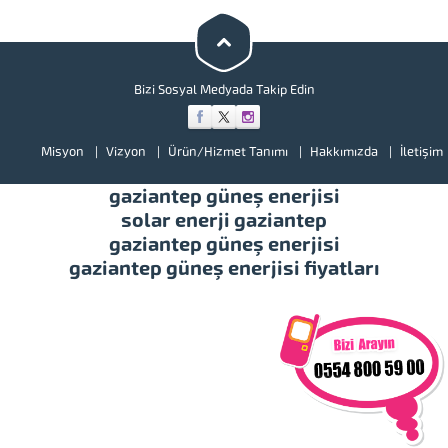
görmek için lütfen ürünlerimize
bir göz atınız. Türkiye’de başta
güney doğu olmak üzere tüm
illerimizde hizmet vermekteyiz.
Tüm soru,...
Bizi Sosyal Medyada Takip Edin
Misyon
Vizyon
Ürün/Hizmet Tanımı
Hakkımızda
İletişim
gaziantep güneş enerjisi
solar enerji gaziantep
gaziantep güneş enerjisi
gaziantep güneş enerjisi fiyatları