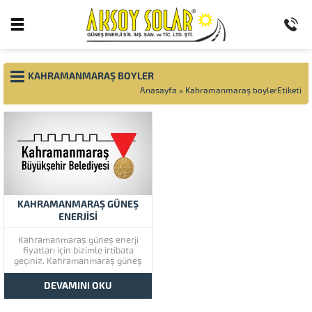
KAHRAMANMARAŞ BOYLER
Anasayfa
»
Kahramanmaraş boylerEtiketi
KAHRAMANMARAŞ GÜNEŞ
ENERJİSİ
Kahramanmaraş güneş enerji
fiyatları için bizimle irtibata
geçiniz. Kahramanmaraş güneş
enerjisi müşteri memnuniyetine
çok önem vermektedir.
DEVAMINI OKU
Kahramanmaraş güneş
enerjisinin kaliteli ürünlerini