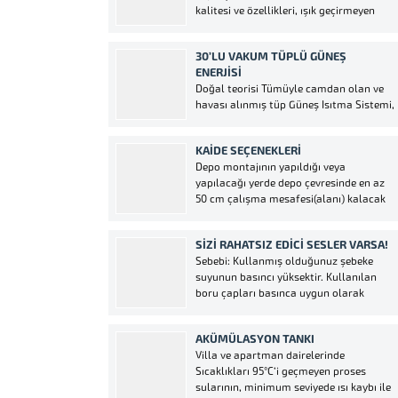
kalitesi ve özellikleri, ışık geçirmeyen
yapısı ile pürüzsüz ve tertemiz iç yüzeyi
sayesinde su içerisinde bakteri, yosun,
30’LU VAKUM TÜPLÜ GÜNEŞ
mantar ve alg gelişimi
ENERJISI
görülemez.Paslanmaz su depoları,
Doğal teorisi Tümüyle camdan olan ve
plastik tabanlı malzemelerde bulunan
havası alınmış tüp Güneş Isıtma Sistemi,
kanserojen...
yüksek emme ve film tabakalarının
düşük yaylım oranları sayesinde güneş
KAİDE SEÇENEKLERİ
enerjisini ısı enerjisine dönüştürür.
Depo montajının yapıldığı veya
Sistemin verimli çalışması için ilave bir
yapılacağı yerde depo çevresinde en az
güç kaynağına hiç gerek yoktur. Havası
50 cm çalışma mesafesi(alanı) kalacak
alınmış tüplerin...
şekilde kaide betonu veya plastiği atılır.
Kaide betonu yüksekliği en az 10 cm
SIZI RAHATSIZ EDICI SESLER VARSA!
olmalıdır. Kaide yapılacak yere beton
Sebebi: Kullanmış olduğunuz şebeke
dökümü mümkün olmadığı durumlarda
suyunun basıncı yüksektir. Kullanılan
modüler su depoları...
boru çapları basınca uygun olarak
seçilmemiştir, bundan dolayı güneş
enerjinize çıkan buru basınçtan dolayı
AKÜMÜLASYON TANKI
sarsıntı yaparak seslere sebebiyet verir.
Villa ve apartman dairelerinde
Çözüm: Güneş enerjinize çıkan banyoda
Sıcaklıkları 95°C’i geçmeyen proses
veya lavabonuzdaki soğuk su vanasını
sularının, minimum seviyede ısı kaybı ile
biraz kısmanızı öneririz....