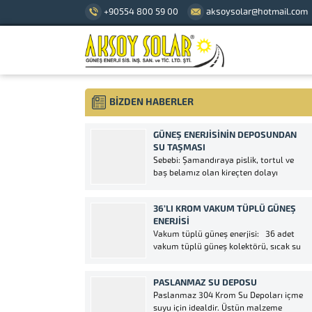
+90554 800 59 00
aksoysolar@hotmail.com
BİZDEN HABERLER
GÜNEŞ ENERJISININ DEPOSUNDAN
SU TAŞMASI
Sebebi: Şamandıraya pislik, tortul ve
baş belamız olan kireçten dolayı
şamandıra girişini kapatmıştır.
Şamandıranın hareket kolu kırılmış
36’LI KROM VAKUM TÜPLÜ GÜNEŞ
olabilir. Şamandıra topu çıkmış olabilir.
ENERJISI
Çekvalf arızalanmıştır ya da pislik,
Vakum tüplü güneş enerjisi: 36 adet
tortu, veya kireç yapışmıştır. Eğer
vakum tüplü güneş kolektörü, sıcak su
enerjiniz belirli bir süre kullanılmamış
deposu ve soğuk su deposu olan güneş
ise çekvalfın içindeki...
enerjisi su ısıtma sistemidir. Vakum
PASLANMAZ SU DEPOSU
tüplü enerji teknolojisi bugün piyasada
Paslanmaz 304 Krom Su Depoları içme
geleneksel emici adı altında daha iyi
suyu için idealdir. Üstün malzeme
performans sunar. Bu...