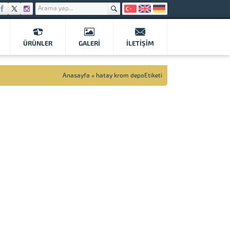
ÜRÜNLER
GALERI
İLETIŞIM
Anasayfa
»
hatay krom depoEtiketi