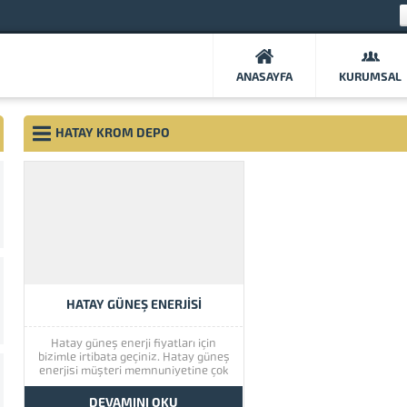
ANASAYFA
KURUMSAL
HATAY KROM DEPO
HATAY GÜNEŞ ENERJISI
Hatay güneş enerji fiyatları için
bizimle irtibata geçiniz. Hatay güneş
enerjisi müşteri memnuniyetine çok
önem vermektedir. Hatay güneş
enerjisinin kaliteli ürünlerini görmek
DEVAMINI OKU