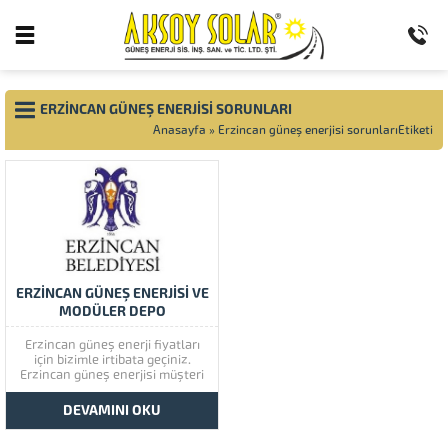
ERZINCAN GÜNEŞ ENERJISI SORUNLARI
Anasayfa
»
Erzincan güneş enerjisi sorunlarıEtiketi
ERZİNCAN GÜNEŞ ENERJİSİ VE
MODÜLER DEPO
Erzincan güneş enerji fiyatları
için bizimle irtibata geçiniz.
Erzincan güneş enerjisi müşteri
memnuniyetine çok önem
vermektedir. Erzincan güneş
DEVAMINI OKU
enerjisinin kaliteli ürünlerini
görmek için lütfen ürünlerimize