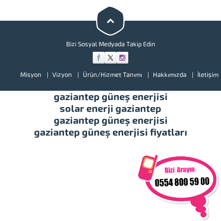
bir göz atınız. Türkiye’de başta
güney doğu olmak üzere tüm
illerimizde hizmet vermekteyiz.
Tüm soru,...
Bizi Sosyal Medyada Takip Edin
Misyon
Vizyon
Ürün/Hizmet Tanımı
Hakkımızda
İletişim
gaziantep güneş enerjisi
solar enerji gaziantep
gaziantep güneş enerjisi
gaziantep güneş enerjisi fiyatları