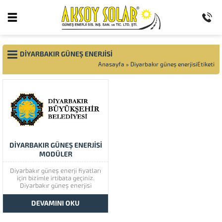
DIYARBAKIR GÜNEŞ ENERJISI
Anasayfa
»
Diyarbakır güneş enerjisiEtiketi
DİYARBAKIR GÜNEŞ ENERJİSİ
MODÜLER
Diyarbakır güneş enerji fiyatları
için bizimle irtibata geçiniz.
Diyarbakır güneş enerjisi
müşteri memnuniyetine çok
önem vermektedir. Diyarbakır
DEVAMINI OKU
güneş enerjisinin kaliteli
ürünlerini görmek için lütfen