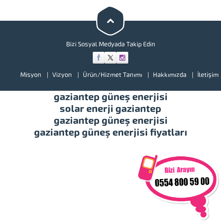
ürünlerimize bir göz atınız.
Türkiye’de başta güney doğu
olmak üzere tüm illerimizde
hizmet vermekteyiz. Tüm soru,...
Bizi Sosyal Medyada Takip Edin
Misyon
Vizyon
Ürün/Hizmet Tanımı
Hakkımızda
İletişim
gaziantep güneş enerjisi
solar enerji gaziantep
gaziantep güneş enerjisi
gaziantep güneş enerjisi fiyatları