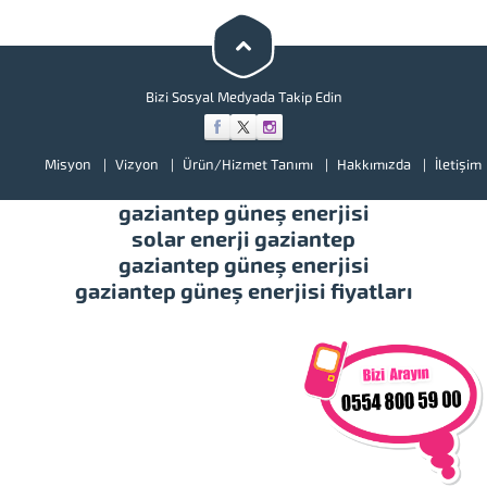
ürünlerimize bir göz atınız.
Türkiye’de başta güney doğu
olmak üzere tüm illerimizde
hizmet vermekteyiz. Tüm soru,...
Bizi Sosyal Medyada Takip Edin
Misyon
Vizyon
Ürün/Hizmet Tanımı
Hakkımızda
İletişim
gaziantep güneş enerjisi
solar enerji gaziantep
gaziantep güneş enerjisi
gaziantep güneş enerjisi fiyatları