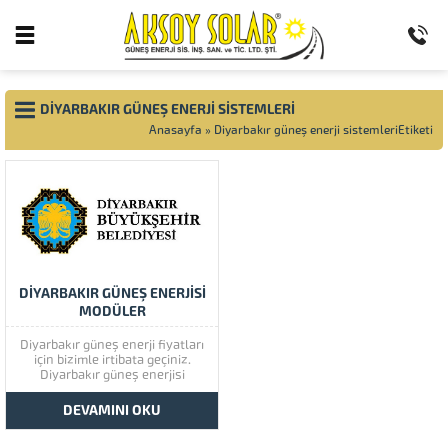
DIYARBAKIR GÜNEŞ ENERJI SISTEMLERI
Anasayfa
»
Diyarbakır güneş enerji sistemleriEtiketi
DİYARBAKIR GÜNEŞ ENERJİSİ
MODÜLER
Diyarbakır güneş enerji fiyatları
için bizimle irtibata geçiniz.
Diyarbakır güneş enerjisi
müşteri memnuniyetine çok
önem vermektedir. Diyarbakır
DEVAMINI OKU
güneş enerjisinin kaliteli
ürünlerini görmek için lütfen