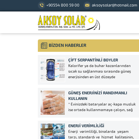
+90554 800 59 00
aksoysolar@hotmail.com
BİZDEN HABERLER
ÇIFT SERPANTINLI BOYLER
Kalorifer ya da buhar kazanlarından
sıcak su sağlanması sırasında güneş
enerjisinden en üst düzeyde
faydalanılmasını sağlar. Çift
serpantinden bir serpantin güneş enerji
GÜNEŞ ENERJINIZI RANDIMANLI
sistemine bağlanır. Güneş enerjisinden
KULLANIN
elde edilen sıcak suyun vermiş olduğu
* Evinizdeki bataryalar aç-kapa musluk
ısıyı kullanım suyuna aktarır.
ise ortada kullanmamaya çalışın, sağ
Kullanımdaki sıcak suyu önceden...
da yada solda kullanmaya çalışın.
Ortada kullanırsanız alacağınız enerjinin
ENERJI VERIMLILIĞI
verimi düşecektir. Kışları yeteri kadar su
Enerji verimliliği, binalarda yaşam
alamazsınız. * Güneş Enerjisinin suyunu
tarzı, standardı ve hizmet kalitesinin,
sık sık kullanırsanız eğer bir tabak, bir