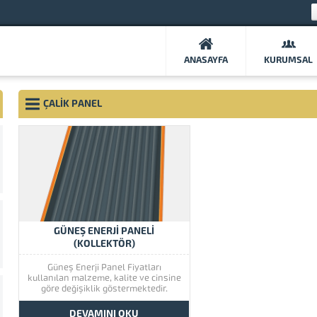
ANASAYFA
KURUMSAL
ÇALIK PANEL
GÜNEŞ ENERJI PANELI
(KOLLEKTÖR)
Güneş Enerji Panel Fiyatları
kullanılan malzeme, kalite ve cinsine
göre değişiklik göstermektedir.
Genellikle kullanılan güneş enerji
paneli(kollektör) bakır, galvanizli ve
DEVAMINI OKU