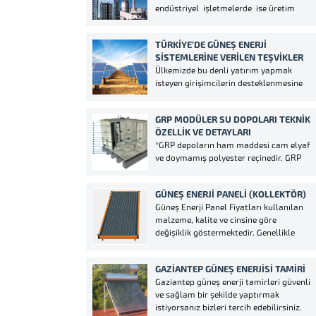
endüstriyel işletmelerde ise üretim
bardak, bir kaşık,...
kalitesi ve miktarının düşüşüne yol
açmadan, birim hizmet veya ürün
TÜRKIYE’DE GÜNEŞ ENERJI
miktarı başına enerji tüketiminin
SISTEMLERINE VERILEN TEŞVIKLER
azaltılmasıdır. Isıtma, aydınlatma ve
Ülkemizde bu denli yatırım yapmak
ulaşım ihtiyaçlarımızı doğal olarak
isteyen girişimcilerin desteklenmesine
karşılarken, elektrikli ev eşyalarımızı
yönelik yatırımlar, teşvik belgesi,
kullanırken, kısacası neredeyse...
lisanslar, gerekli izinler alındıktan
GRP MODÜLER SU DOPOLARI TEKNIK
hemen sonra ilgili kanun hükümleri esas
ÖZELLIK VE DETAYLARI
alınarak teşvik belgelerinde KDV
*GRP depoların ham maddesi cam elyaf
muafiyetleri ve gümrük vergisi
ve doymamış polyester reçinedir. GRP
muafiyetleri verilmekte. Ayrıca devlet
paneller sıcak presleme ile
güneş enerjisinden elde edilen elektriği
üretildiğinden sağlam, kaliteli ve uzun
satın...
GÜNEŞ ENERJI PANELI (KOLLEKTÖR)
ömürlüdür.*GRP depo modülleri yüksek
Güneş Enerji Panel Fiyatları kullanılan
tonajlı preslerde sıkıştırılarak sıcak
malzeme, kalite ve cinsine göre
kalıpta imal edilirler. Üzerindeki
değişiklik göstermektedir. Genellikle
formlardan dolayı sağlamlık kazanan
kullanılan güneş enerji paneli(kollektör)
paneller basınca karşı çok...
bakır, galvanizli ve çelik panel
GAZIANTEP GÜNEŞ ENERJISI TAMIRI
şeklindedir. Panel klasik güneş
Gaziantep güneş enerji tamirleri güvenli
enerjilerinin suyu ısıtmaya yarayan
ve sağlam bir şekilde yaptırmak
bölümüdür. Panel çeşitleri; Alüminyum
istiyorsanız bizleri tercih edebilirsiniz.
panel, Bakır panel, Siyah çelik panel,...