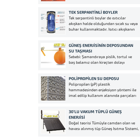
Gaziantep güneş enerji sektöründe
yıllardır vermiş olduğumuz
TEK SERPANTINLI BOYLER
hizmetlerimizi bizleri takip ederek
Tek serpantinli boyler de ısıtıcılar
görebilirsiniz. Gaziantep güneş enerji
akışkan halde olduğundan sıcak su veya
arızaları tespit ederek sizlere bilgi
buhar kullanmaktadır. Isıtıcı akışkanın
aktarmaktayız eğer fiyatlarımızı kabul
yüksek ısısı büyük kesitler ve ısı aktarma
ederseniz sağlam...
yüzeyine geniş serpantin ile kullanım
GÜNEŞ ENERJISININ DEPOSUNDAN
alanındaki suya aktarılır. Boylerin
SU TAŞMASI
pompası tarafından kontrol edilen
Sebebi: Şamandıraya pislik, tortul ve
tesisatı, sadece ve sadece ihtiyaç...
baş belamız olan kireçten dolayı
şamandıra girişini kapatmıştır.
Şamandıranın hareket kolu kırılmış
POLIPROPILEN SU DEPOSU
olabilir. Şamandıra topu çıkmış olabilir.
Polipropilen (pP) plastik
Çekvalf arızalanmıştır ya da pislik,
hammadesinden enjeksiyon yöntemi ile
tortu, veya kireç yapışmıştır. Eğer
imal edilip kullanım alanında parçaları
enerjiniz belirli bir süre kullanılmamış
cıvata ile birbirine monte edilerek
ise çekvalfın içindeki...
oluşturulan prizmatik depo şeklidir.
30’LU VAKUM TÜPLÜ GÜNEŞ
Fiyat olarak diğer tür depolara göre
ENERJISI
yüksek maliyeti olduğu için özel
Doğal teorisi Tümüyle camdan olan ve
projelerde tercih edilerek
havası alınmış tüp Güneş Isıtma Sistemi,
kullanılmaktadır.
yüksek emme ve film tabakalarının