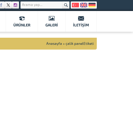
ÜRÜNLER
GALERI
İLETIŞIM
Anasayfa
»
çalik panelEtiketi