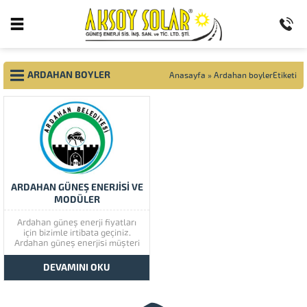
ARDAHAN BOYLER
Anasayfa
»
Ardahan boylerEtiketi
ARDAHAN GÜNEŞ ENERJİSİ VE
MODÜLER
Ardahan güneş enerji fiyatları
için bizimle irtibata geçiniz.
Ardahan güneş enerjisi müşteri
memnuniyetine çok önem
vermektedir. Ardahan güneş
DEVAMINI OKU
enerjisinin kaliteli ürünlerini
görmek için lütfen ürünlerimize
bir göz atınız. Türkiye’de başta
güney doğu olmak üzere tüm