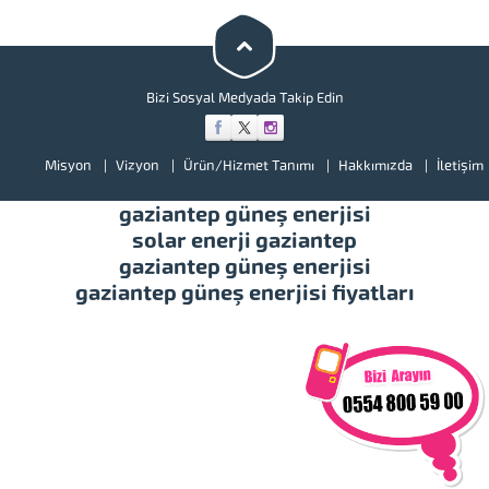
teşvik belgelerinde KDV
muafiyetleri ve gümrük vergisi
muafiyetleri verilmekte. Ayrıca
devlet güneş enerjisinden elde
edilen elektriği satın...
Bizi Sosyal Medyada Takip Edin
Misyon
Vizyon
Ürün/Hizmet Tanımı
Hakkımızda
İletişim
gaziantep güneş enerjisi
solar enerji gaziantep
gaziantep güneş enerjisi
gaziantep güneş enerjisi fiyatları