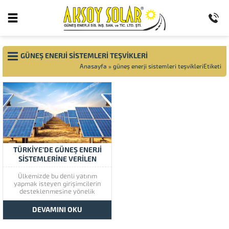
GÜNEŞ ENERJI SISTEMLERI TEŞVIKLERI
Anasayfa
»
güneş enerji sistemleri teşvikleriEtiketi
TÜRKIYE’DE GÜNEŞ ENERJI
SISTEMLERINE VERILEN
TEŞVIKLER
Ülkemizde bu denli yatırım
yapmak isteyen girişimcilerin
desteklenmesine yönelik
yatırımlar, teşvik belgesi,
lisanslar, gerekli izinler
DEVAMINI OKU
alındıktan hemen sonra ilgili
kanun hükümleri esas alınarak