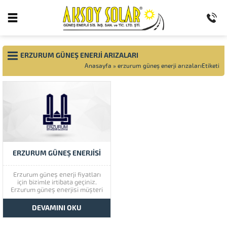
ERZURUM GÜNEŞ ENERJI ARIZALARI
Anasayfa
»
erzurum güneş enerji arızalarıEtiketi
ERZURUM GÜNEŞ ENERJISI
Erzurum güneş enerji fiyatları
için bizimle irtibata geçiniz.
Erzurum güneş enerjisi müşteri
memnuniyetine çok önem
vermektedir. Erzurum güneş
DEVAMINI OKU
enerjisinin kaliteli ürünlerini
görmek için lütfen ürünlerimize