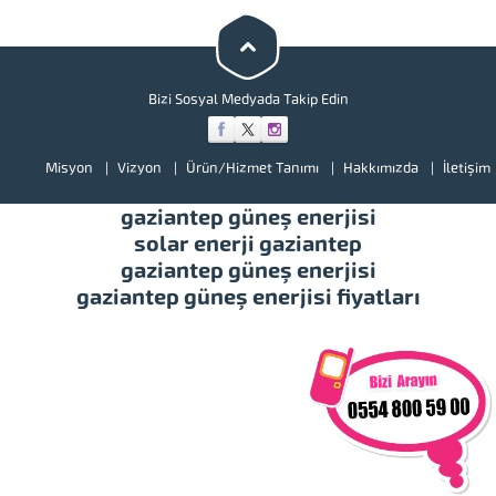
bir göz atınız. Türkiye’de başta
güney doğu olmak üzere tüm
illerimizde hizmet vermekteyiz.
Tüm soru,...
Bizi Sosyal Medyada Takip Edin
Misyon
Vizyon
Ürün/Hizmet Tanımı
Hakkımızda
İletişim
gaziantep güneş enerjisi
solar enerji gaziantep
gaziantep güneş enerjisi
gaziantep güneş enerjisi fiyatları