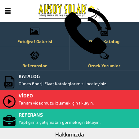
Fotoğraf Galerisi
Online Katalog
Anasayfa
Referanslar
Örnek Yorumlar
KATALOG
Güneş Enerji Fiyat Kataloglarımızı İnceleyiniz.
VİDEO
Tanıtm videomuzu izlemek için tıklayın.
REFERANS
Kurumsal
Yaptığımız çalışmaları görmek için tıklayın.
Hakkımızda